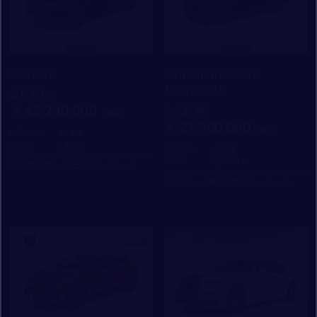
Urus SE
Continental GTC
Azure（V8）
支払総額
：
42,230,000
支払総額
：
27,900,000
初度登録年：
走行距離：
2026
140
初度登録年：
走行距離：
2023
8,332
ランボルギーニ芝 ショールーム
ベントレー東京 芝ショールーム
新着
新着