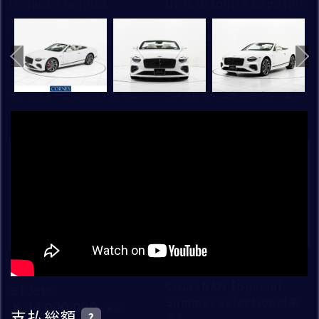
Huracan Tecnica
Urus Graphite Capusule
茶系
紫系
LAMBORGHINI
支払総額
：
支払総額
：
ふりがな
お問い合わせの車種
37,750,000
35,230,000
その他
PORSCHE
初度登録年：
走行距離：
初度登録年：
走行距離：
ROLLS ROYCE
2023
1,385
2021
12,697
STORE
SINGER VEHICLE DESIGN
ランボルギーニ芝 ショールーム
ランボルギーニ芝 ショールーム
ご連絡方法
ベントレー東京 芝
電話
ご購入希望時期
ベントレー大阪
新着
新着
年
月頃
電話番号
ベントレー大阪 神戸ショールーム
ロールス・ロイス・モーター・カーズ東京
その他補足事項
メールアドレス
ロールス・ロイス・モーター・カーズ大阪
Continental GT Speed
BLACK BADGE
CORNES SELECTION
CULLINAN 【Special
認定中古車
支払総額
：
ランボルギーニ芝
Summer Selection対象
44,000,000
住所
支払総額
?
車】