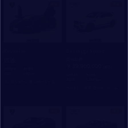
入力内容を確認する
新着
新着
個人情報保護方針
特定商取引法に基づく表記
Revuelto
Bentayga Speed
勧誘方針
応談
支払総額
：
39,900,000
初度登録年：
走行距離：
2025
142
初度登録年：
走行距離：
2026
3,000
ランボルギーニ芝 ショールーム
ベントレー東京 芝ショールーム
新着
新着