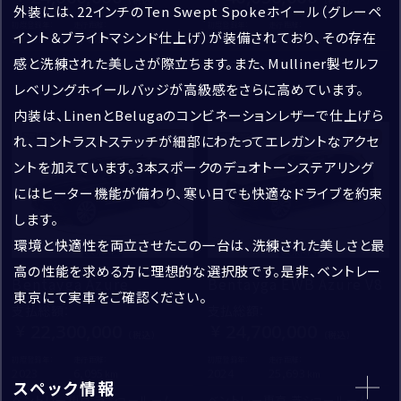
外装には、22インチのTen Swept Spokeホイール（グレーペ
初度登録年：
走行距離：
初度登録年：
走行距離：
イント＆ブライトマシンド仕上げ）が装備されており、その存在
アフターサービス
2023
6,469
2023
21,183
感と洗練された美しさが際立ちます。また、Mulliner製セルフ
ベントレー東京 芝ショールーム
ランボルギーニ芝 ショールーム
ご連絡方法
*
レベリングホイールバッジが高級感をさらに高めています。
内装は、LinenとBelugaのコンビネーションレザーで仕上げら
電話
メール
新着
新着
れ、コントラストステッチが細部にわたってエレガントなアクセ
ントを加えています。3本スポークのデュオトーンステアリング
にはヒーター機能が備わり、寒い日でも快適なドライブを約束
電話番号
*
します。
環境と快適性を両立させたこの一台は、洗練された美しさと最
高の性能を求める方に理想的な選択肢です。是非、ベントレー
ショールーム＆サービスセンター
例）03-1234-5678
Bentayga Azure
Bentayga EWB Azure V8
東京にて実車をご確認ください。
支払総額
：
支払総額
：
22,300,000
24,700,000
メールアドレス
*
初度登録年：
走行距離：
初度登録年：
走行距離：
2023
6,095
2024
25,693
スペック情報
ベントレー東京 芝ショールーム
ベントレー東京 芝ショールーム