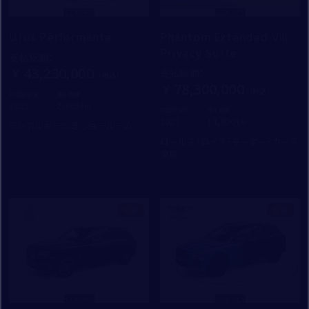
Urus Performante
Phantom Extended Ⅷ
Privacy Suite
支払総額
：
43,230,000
支払総額
：
78,300,000
初度登録年：
走行距離：
2025
2,703
初度登録年：
走行距離：
2022
14,800
ランボルギーニ芝 ショールーム
ロールス・ロイス・モーター・カーズ
東京
新着
新着