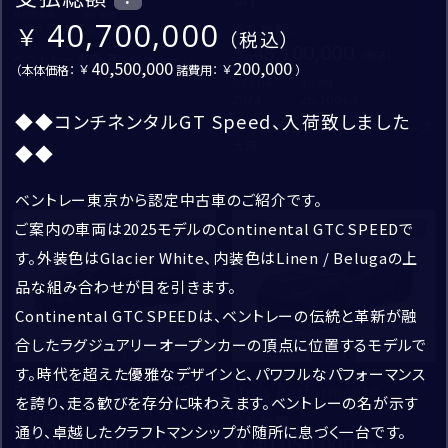
初度登録年：
走行距離：
40,700,000
OTHER
支払総額
：
2026
264
郵便番号
48,100,000
ベントレー東京 芝ショールーム
40,500,000
200,000
（本体価格：
諸費用：
）
修復歴なし
都道府県
初度登録年：
走行距離：
2024
26,100
◆◆コンチネンタルGT Speed、入荷致しました
新着車両
ロールス・ロイス・モーター・カーズ
お名前
市区町村・番地
*
大阪
◆◆
成約済・商談中を除外
建物名・部屋番号
姓
ベントレー東京から認定中古車のご紹介です。
買取・査定
ご案内の車両は2025モデルのContinental GTC SPEEDで
新着
新着
名
す。外装色はGlacier White、内装色はLinen / Belugaの上
検索
入力内容修正
品な組み合わせが目を引きます。
Continental GTC SPEEDは、ベントレーの伝統と革新が融
送信
ふりがな
*
合したラグジュアリーオープンカーの頂点に位置するモデルで
す。時代を超えた優雅なデザインと、パワフルなパフォーマンス
せい
Flying Spur Azure（V8）
Urus Performante
を誇り、走る歓びを存分に味わえます。ベントレーの名が示す
支払総額
：
支払総額
：
通り、卓越したクラフトマンシップが随所に息づく一台です。
24,000,000
40,050,000
めい