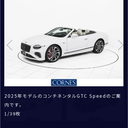
CORNES RACING
車
詳しく検索条件を設定する
CONECO
お問い合わせ種別
*
MODEL
CORNES RESERVE
お問い合わせの車種
1861
検索
Continental GTC SPEED
THE MAGARIGAWA CLUB
COLOR
ご購入希望時期
お問い合わせのブランド
白系
黒系
128
件
2026
年
1
月頃
グレー系
シルバー系
新着
新着
その他補足事項
ゴールド系
赤系
2025年モデルのコンチネンタルGTC Speedのご案
一部在庫はストックヤードにて保管しております。現
ボディカラーは、グラッシャーホワイト（ソリッド）で
ボディサイズは全長4890×全幅1965×全高
ソフトトップの幌を閉めるとご覧のようになります。美
新型コンチネンタルGTC Speed。ガソリン＋モータ
大きく変わった外観に加えて走りもパワーアップして
トランクは奥行きがあり、用途に合わせて多くの荷物
内装のデザインも新しくなっております。ぜひ現車を
ホワイト(Linen)とブラック(Beluga)の組み合わせ
シートのデザインも一新されております。
前車追従機能、レーンキープアシスト、ヘッドアップ
ステアリング周りにボタンを集約し、運転に集中でき
BluetoothやUSBでスマートフォンとの接続ももち
オプションのローテーションディスプレイが遊び心を
センターコンソール周り。シートヒーターやベンチレ
助手席にも同様にシートヒーター、ベンチレーショ
新型コンチネンタルGT、これまでの伝統を受け継ぎ
オプションのNaim for Bentley。音響設備にも妥
後部座席もあり、4人乗りの設定となっております。
22インチの大型ホイール。デザインも新しくなり引き
納車前には専門のテクニカルスタッフにより、 厳密
この他にも上質な認定中古車を取り揃えております
/
/
/
/
/
/
/
/
/
/
/
/
/
/
/
/
枚
枚
枚
枚
枚
枚
枚
枚
枚
枚
枚
枚
枚
枚
枚
枚
1
1
1
1
1
1
1
1
1
1
1
1
1
1
1
1
39
39
39
39
39
39
39
39
39
39
39
39
39
39
39
39
お問い合わせの店舗
青系
黄系
内です。
車確認される際は、事前にご連絡いただけますと、ご
す。
1390(mm)になります。
しいデザインを損なわない計算しつくされた仕様に
ーのハイブリッドとなります。
おります。
を積んでいただけます。
ご確認ください。
が高級感を演出いたします。
ディスプレイも備わり、多数のオプションを備えてお
る構造となっております。
ろん可能。お好みの音楽を楽しんでいただけます。
感じさせます。
ーション、マッサージ機能も備わっておりますので快
ン、マッサージ機能が備わっております。
パワーアップしながらも、CO2排出を抑えた環境にも
協のない1台となっております。
締まってスポーティーな仕様になっております。
な納車前点検を実施しますので、ご安心してお乗り頂
ので、お問い合わせお待ちしております。
/
/
枚
枚
1
1
39
39
お名前
案内がスムーズです。
なります。
ります。
適なドライビングを楽しんでいただけます。
配慮した車両となっております。
けます。
/
/
/
/
/
/
/
/
/
/
/
/
/
/
/
枚
枚
枚
枚
枚
枚
枚
枚
枚
枚
枚
枚
枚
枚
枚
1
1
1
1
1
1
1
1
1
1
1
1
1
1
1
39
39
39
39
39
39
39
39
39
39
39
39
39
39
39
BENTLEY
オレンジ系
ピンク系
/
/
/
/
/
/
枚
枚
枚
枚
枚
枚
1
1
1
1
1
1
39
39
39
39
39
39
FERRARI