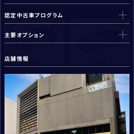
※半角英数字
認定中古車プログラム
閉じる
新着
新着
主要オプション
km
※半角英数字
採用情報
CORNES TOP
エンジンオイル、オイルフィルター、ワイパ
店舗情報
住所
ーブレードゴムは無条件で交換
*
1年間（走行距離無制限）
定期交換指定部品は年式および走行距離
3年間の新車保証が残存している場合、新
BLACK BADGE
Cullinan Series2
に応じて交換
郵便番号
-
車保証が切れた日より1年間
CULLINAN Series2
その他は車両状況に応じて交換
支払総額
：
59,200,000
住所取得
支払総額
：
73,200,000
初度登録年：
走行距離：
2025
4,000
都道府県
初度登録年：
走行距離：
2025
300
ロールス・ロイス・モーター・カーズ
大阪
ロールス・ロイス・モーター・カーズ
お問い合わせ
市区町村・番地
大阪