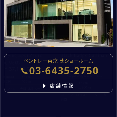
cc
建物名・部屋番号
新着
新着
kg
個人情報の取扱いについて
Flying Spur Azure
Black Badge Cullinan
コーンズ・モータースについて
ベントレー東京 芝ショールーム
Series2
「
お問い合わせにおける個人情報の取扱いについて
」
支払総額
：
企業情報
03-6435-2750
37,100,000
支払総額
：
を
代表挨拶
75,300,000
初度登録年：
走行距離：
必ずお読みください。
2026
400
社会貢献活動（MAKE A MOVEMENT）について
初度登録年：
走行距離：
店舗情報
2025
1,300
ベントレー大阪 本町ショールーム
同意する
ロールス・ロイス・モーター・カーズ
東京