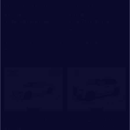
Black Badge Cullinan
Bentayga Azure V8
支払総額
：
支払総額
：
46,300,000
28,700,000
初度登録年：
走行距離：
初度登録年：
走行距離：
2021
22,300
2026
5,500
ロールス・ロイス・モーター・カーズ
ベントレー東京 芝ショールーム
東京
新着
Continental GTC Azure
Black Badge Cullinan
S2 【Special Summer
支払総額
：