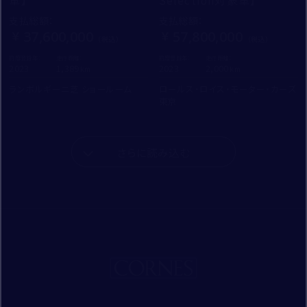
車】
Selection対象車】
支払総額
：
支払総額
：
37,600,000
57,800,000
初度登録年：
走行距離：
初度登録年：
走行距離：
2023
1,389
2023
2,000
ランボルギーニ芝 ショールーム
ロールス・ロイス・モーター・カーズ
東京
さらに読み込む