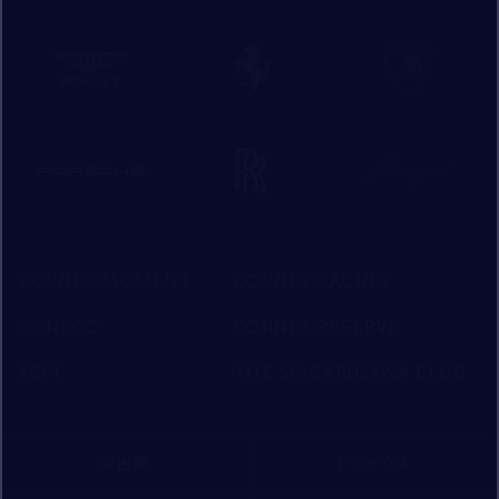
CORNES MOMENT
CORNES RACING
CONECO
CORNES RESERVE
1861
THE MAGARIGAWA CLUB
中古車
トピックス