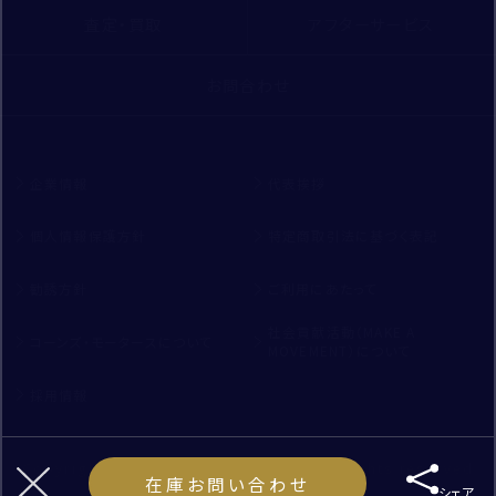
査定・買取
アフターサービス
お問合わせ
企業情報
代表挨拶
個人情報保護方針
特定商取引法に基づく表記
勧誘方針
ご利用にあたって
社会貢献活動（MAKE A
コーンズ・モータースについて
MOVEMENT）について
採用情報
Copyright ©
CORNES MOTORS.,LTD
All rights reserved
在庫お問い合わせ
シェア