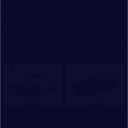
Selection】
27,100,000
支払総額
：
初度登録年：
走行距離：
79,800,000
2023
9,900
ベントレー大阪 本町ショールーム
初度登録年：
走行距離：
2026
400
ロールス・ロイス・モーター・カーズ
東京
Urus S 【Special
Black Badge Cullinan
Summer Selection対象
【Special Summer