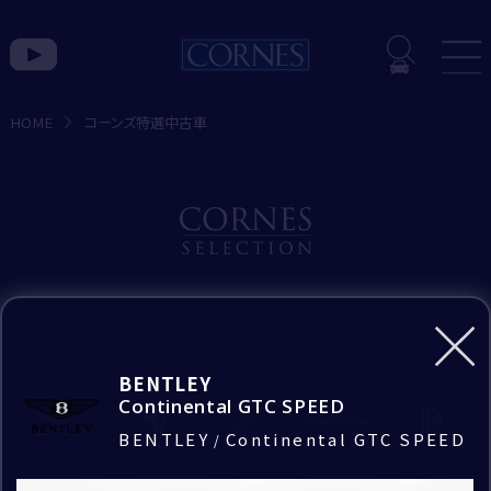
入力内容の確認
入力内容を確認し、間違いがなければ
HOME
コーンズ特選中古車
「送信」ボタンを押して送信してください。
トピックス一覧
コ
ー
お問い合わせ種別
ン
お見積もり希望
ズ
BRAND
特
お問い合わせのブランド
Bentley
BENTLEY
選
Bentley
Continental GTC SPEED
中
Lamborghini
｢*｣は必須項目です。
BENTLEY
Continental GTC SPEED
/
CORNES MOMENT
必ずご入力をお願いいたします。
古
お問い合わせの店舗
Rolls-Royce