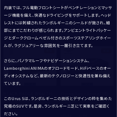
48,100,000
ランボルギーニ芝 ショールーム
内装では、フル電動フロントシートがベンチレーションとマッサ
アフターサービス
初度登録年：
走行距離：
ージ機能を備え、快適なドライビングをサポートします。ヘッド
2024
26,100
レストには刺繍されたランボルギーニのシールドが施され、細
ご連絡方法
*
ロールス・ロイス・モーター・カーズ
大阪
部にまでこだわりが感じられます。アンビエントライトパッケー
電話
メール
ジとダーククロームベゼル付きのスポーツステアリングホイー
ルが、ラグジュアリーな雰囲気を一層引き立てます。
新着
新着
電話番号
*
さらに、パノラマルーフやナビゲーションシステム、
Lamborghini ANIMAのオフロードモード、HiFiベースのオー
ディオシステムなど、最新のテクノロジーと快適性を兼ね備え
ショールーム＆サービスセンター
例）03-1234-5678
ています。
BLACK BADGE WRAITH
Flying Spur Azure（V8）
このUrus Sは、ランボルギーニの技術とデザインの粋を集めた
【Special Summer
支払総額
：
メールアドレス
*
Selection対象車】
究極のSUVです。是非、ランボルギーニ芝にて実車をご確認く
24,000,000
支払総額
：
ださい。
初度登録年：
走行距離：