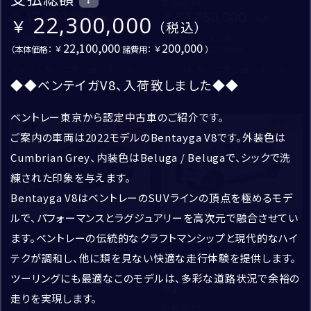
支払総額
：
支払総額
：
47,050,000
37,750,000
22,300,000
OTHER
郵便番号
初度登録年：
走行距離：
初度登録年：
走行距離：
22,100,000
200,000
2024
826
2023
1,385
（本体価格：
諸費用：
）
修復歴なし
都道府県
ランボルギーニ芝 ショールーム
ランボルギーニ芝 ショールーム
◆◆ベンテイガV8、入荷致しました◆◆
新着車両
お名前
市区町村・番地
*
ベントレー東京から認定中古車のご紹介です。
成約済・商談中を除外
建物名・部屋番号
姓
新着
新着
ご案内の車両は2022モデルのBentayga V8です。外装色は
買取・査定
Cumbrian Grey、内装色はBeluga / Belugaで、シックで洗
名
練された印象を与えます。
検索
入力内容修正
Bentayga V8はベントレーのSUVラインの頂点を極めるモデ
ルで、パフォーマンスとラグジュアリーを高次元で融合させてい
送信
ふりがな
*
ます。ベントレーの伝統的なクラフトマンシップと現代的なハイ
Urus Graphite Capusule
BLACK BADGE
CULLINAN 【Special
テクが調和し、他に類を見ない快適な走行体験を提供します。
支払総額
：
せい
Summer Selection対象
35,230,000
ツーリングにも最適なこのモデルは、多彩な道路状況で余裕の
車】
走りを実現します。
初度登録年：
走行距離：
めい
支払総額
：
2021
12,697