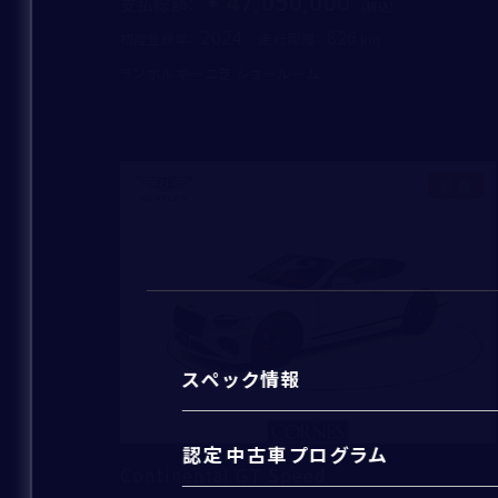
47,050,000
支払総額
：
2024
826
初度登録年：
走行距離：
ランボルギーニ芝 ショールーム
ご連絡方法
*
新着
電話番号
*
メールアドレス
*
スペック情報
認定中古車プログラム
Continental GT Speed