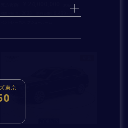
km
24,000,000
支払総額
：
2023
6,469
初度登録年：
走行距離：
ベントレー東京 芝ショールーム
新着
cc
kg
ーズ東京
50