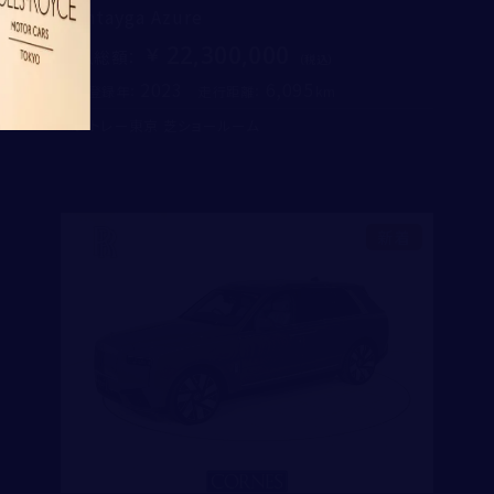
Bentayga Azure
同意する
22,300,000
コーンズ・モータースについて
支払総額
：
企業情報
2023
6,095
初度登録年：
走行距離：
代表挨拶
ベントレー東京 芝ショールーム
社会貢献活動（MAKE A MOVEMENT）について
入力内容を確認する
新着
個人情報保護方針
特定商取引法に基づく表記
勧誘方針