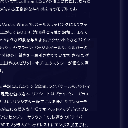
ています。CullinanはSUVの頂点に君臨し、あらゆ
走破する圧倒的な存在感を持つモデルです。
122
件
Arctic Whiteで、ステルスラッピングによりマッ
仕上がっております。清潔感と洗練が調和し、まるで
かのような印象を与えます。アクセントとなる22イン
新着
リッシュド・ブラック・バッジホイールや、シルバーの
が外観の上質さを一層引き立てています。さらに、ダ
仕上げのスピリット・オブ・エクスタシーが個性を際
す。
kを基調にしたシックな空間。ランズウールのフットマ
く足元を包み込み、リアシートはプライバシーガラス
と共に、リヤシアター設定による優れたエンターテ
能が備わる贅沢な仕様です。ヘッドアップディスプレ
ドパッセンジャーサラウンドで、快適かつドライバー
Urus Graphite Capusule
RRのモノグラムがヘッドレストにエンボス加工され、