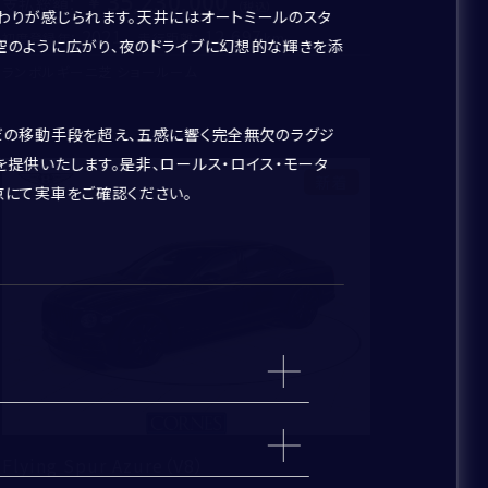
35,230,000
支払総額
：
わりが感じられます。天井にはオートミールのスタ
2021
12,697
初度登録年：
走行距離：
空のように広がり、夜のドライブに幻想的な輝きを添
ランボルギーニ芝 ショールーム
だの移動手段を超え、五感に響く完全無欠のラグジ
を提供いたします。是非、ロールス・ロイス・モータ
新着
京にて実車をご確認ください。
Flying Spur Azure（V8）