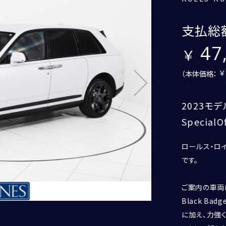
Black Badge Cullinan
支払総
47
2026
年
1
月頃
CORNES MOMENT
（本体価格：
黒系
グレー系
シルバー系
ゴール
CORNES RACING
CONECO
オレンジ系
ピンク系
茶系
紫系
2023モデル
CORNES RESERVE
SpecialO
1861
THE MAGARIGAWA CLUB
もっと詳しく検索条件を設定する
ロールス・ロ
です。
検索
ご案内の車両は2
Black B
に加え、力強
電話