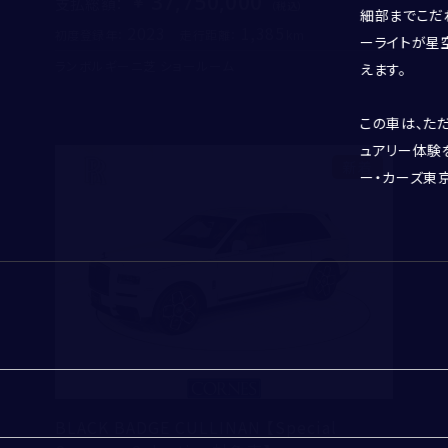
37,750,000
支払総額
：
細部までこだ
2023
1,385
初度登録年：
走行距離：
ーライトが星
買取・査定
入力内容修正
送信
ランボルギーニ芝 ショールーム
えます。
電話
メール
この車は、た
ュアリー体験
新着
ー・カーズ東
アフターサービス
例）03-1234-5678
※半角英数字
ショールーム＆サービスセンター
BLACK BADGE CULLINAN 【Special
※半角英数字