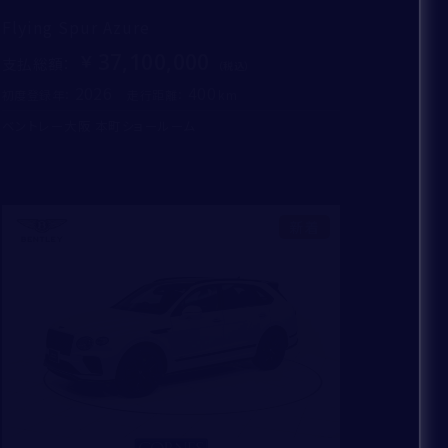
Flying Spur Azure
37,100,000
支払総額
：
2026
400
初度登録年：
走行距離：
ベントレー大阪 本町ショールーム
新着