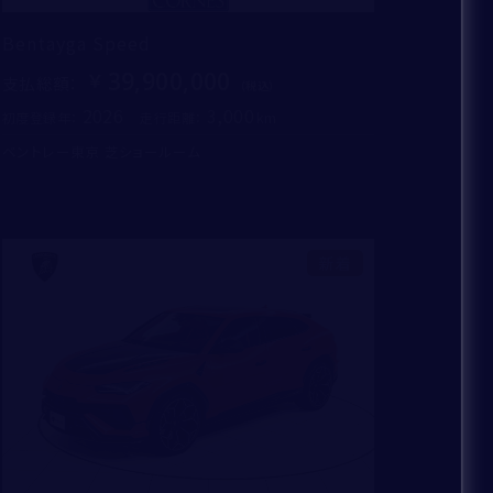
Bentayga Speed
39,900,000
支払総額
：
2026
3,000
初度登録年：
走行距離：
ベントレー東京 芝ショールーム
新着