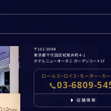
Summer Selection対象車】
48,100,000
支払総額
：
2024
26,100
初度登録年：
走行距離：
郵便番号
-
住所取得
ロールス・ロイス・モーター・カーズ大阪
採用情報
都道府県
閉じる
CORNES TOP
市区町村・番地
〒102-0094
新着
東京都千代田区紀尾井町4-1
建物名・部屋番号
ホテルニューオータニ ガーデンコート1F
ロールス・ロイス・モーター・カ
お問い合わせ
03-6809-54
個人情報の取扱いについて
店舗情報
「
お問い合わせにおける個人情報の取扱いについて
」を
必ずお読みください。