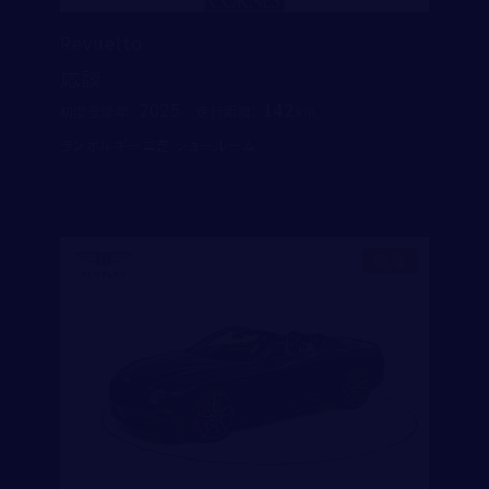
Revuelto
応談
2025
142
初度登録年：
走行距離：
ランボルギーニ芝 ショールーム
新着
取り扱い店舗
ロールス・ロイス・モーター・カーズ東京