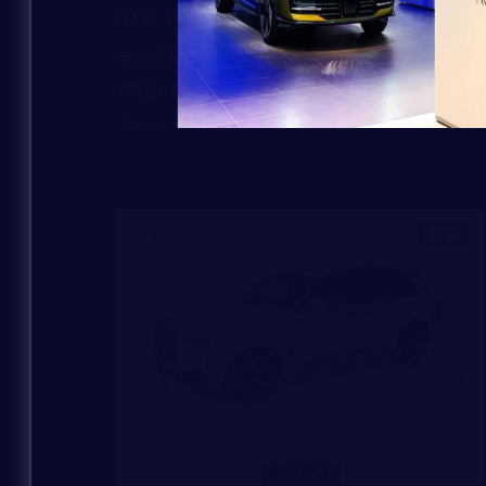
Urus Performante
40,050,000
支払総額
：
2023
21,183
初度登録年：
走行距離：
ランボルギーニ芝 ショールーム
新着