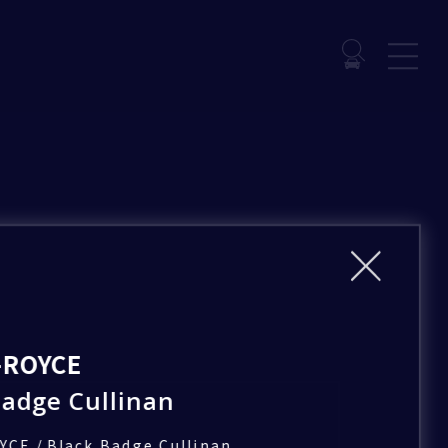
-ROYCE
Badge Cullinan
/
YCE
Black Badge Cullinan