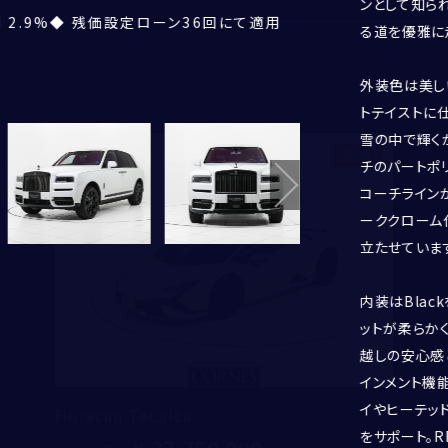
年
月頃
BENTLEY
ンとして知られ
2.9%◆ 残価設定ローン36回にて適用
納車後２年間（距離無制限）保証付きで安心
ービスセンターにお任せ下さい
スラッピングによりマットテイストに仕上がってお
夜のドライブに幻想的な輝きを添えます。さ
クスタシーが個性を際立たせています。
層引き立てています
ッジホイールや、シルバーのコーチラインが外
実車をご確認ください。
ゆる道を優雅に走破する存在感を持つモデルです
コレクションとして知られています
ンズウールのフットマットが柔らかく足元を
感と共に、リヤシアター設定による優れたエ
工され、細部までこだわりが感じられます
ンジャーサラウンドで、快適かつドライバーを
FERRARI
る道を優雅に
テインメント機能が備わります
LAMBORGHINI
PORSCHE
外装色は美しい
ROLLS ROYCE
トテイストに
SINGER VEHICLE DESIGN
雪の中で輝く
新着
チのパートポ
コーチライン
ーククローム
郵便番号
立たせていま
都道府県
内装はBlac
CORNES SELECTION
認定中古車
姓
名
ットが柔らか
市区町村・番地
越しの安心感
建物名・部屋番号
インメント機
イやヒーテッ
Huracan Tecnica
せい
めい
をサポート。