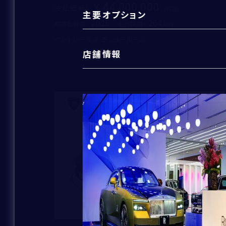
44,000,000
支払総額
：
主要オプション
2026
264
初度登録年：
走行距離：
ベントレー東京 芝ショールーム
住所
*
店舗情報
新着