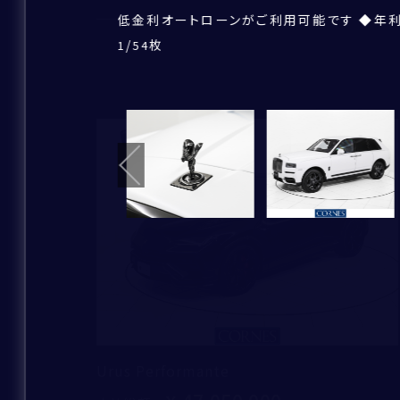
低金利オートローンがご利用可能です ◆年利 
プロビナンスご納車時の整備はもちろん、ご
アフターメンテナンスも、RR社認定の弊社サ
外装色は美しいArctic White、ステル
天井にはスターライトが星空のように広がり、
ダーククローム仕上げのスピリット・オブ・エ
シルバーのコーチラインが外観の上質さを一
22インチのパートポリッシュド・ブラック・バ
ロールス・ロイス・モーター・カーズ東京にて
CullinanはSUVの頂点に君臨し、あら
力強くスポーティな個性を融合させた特別な
内装はBlackを基調にしたシックな空間。ラ
リアシートはプライバシーガラス越しの安心
内装はBlackを基調にしたシックな空間
RRのモノグラムがヘッドレストにエンボス加
ヘッドアップディスプレイやヒーテッドパッセ
/
/
/
/
/
/
/
/
/
/
/
/
/
/
/
/
/
/
/
/
/
/
/
/
/
/
/
/
/
/
/
/
/
/
/
/
/
/
枚
枚
枚
枚
枚
枚
枚
枚
枚
枚
枚
枚
枚
枚
枚
枚
枚
枚
枚
枚
枚
枚
枚
枚
枚
枚
枚
枚
枚
枚
枚
枚
枚
枚
枚
枚
枚
枚
1
1
1
1
1
1
1
1
1
1
1
1
1
1
1
1
1
1
1
1
1
1
1
1
1
1
1
1
1
1
1
1
1
1
1
1
1
1
54
54
54
54
54
54
54
54
54
54
54
54
54
54
54
54
54
54
54
54
54
54
54
54
54
54
54
54
54
54
54
54
54
54
54
54
54
54
してお乗り頂けます
ります。
らにリヤシアター設定による優れたエンター
観の上質さを一層引き立てています。
包み込みます
ンターテインメント機能が備わる仕様
サポート
/
/
/
/
/
/
/
/
/
枚
枚
枚
枚
枚
枚
枚
枚
枚
1
1
1
1
1
1
1
1
1
54
54
54
54
54
54
54
54
54
電話番号
/
/
/
/
/
/
/
枚
枚
枚
枚
枚
枚
枚
1
1
1
1
1
1
1
54
54
54
54
54
54
54
メールアドレス
新着
その他補足事項
住所
お名前
*
Urus Performante
ふりがな
*