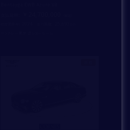
Bentayga EWB Azure V8
24,700,000
支払総額
：
2024
25,693
初度登録年：
走行距離：
ベントレー東京 芝ショールーム
新着