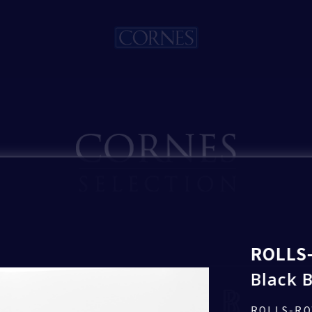
入力内容の確認
入力内容を確認し、間違いがなければ
「送信」ボタンを押して送信してください。
お見積もり希望
Rolls-Royce
いいたします。
ROLLS
ロールス・ロイス・モーター・カーズ東京
Black 
トピックス一覧
ROLLS-RO