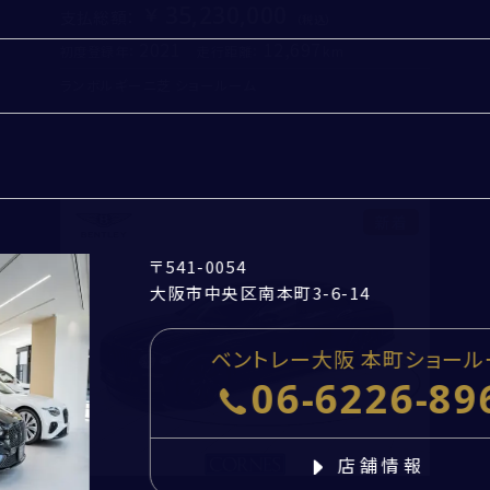
35,230,000
支払総額
：
2021
12,697
初度登録年：
走行距離：
ランボルギーニ芝 ショールーム
郵便番号
-
住所取得
エンジンオイル、オイルフ
採用情報
都道府県
定期交換
3年間の新車保証が残存
閉じる
CORNES TOP
市区町村・番地
新着
〒541-0054
建物名・部屋番号
大阪市中央区南本町3-6-14
お問い合わせ
ベントレー大阪 本町ショール
06-6226-89
個人情報の取扱いについて
「
お問い合わせにおける個人情報の取扱いについて
」を
店舗情報
必ずお読みください。