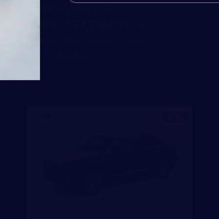
Flying Spur Azure（V8）
同意する
24,000,000
コーンズ・モータースについて
支払総額
：
企業情報
2023
6,469
初度登録年：
走行距離：
代表挨拶
ベントレー東京 芝ショールーム
社会貢献活動（MAKE A MOVEMENT）について
入力内容を確認する
新着
個人情報保護方針
特定商取引法に基づく表記
勧誘方針