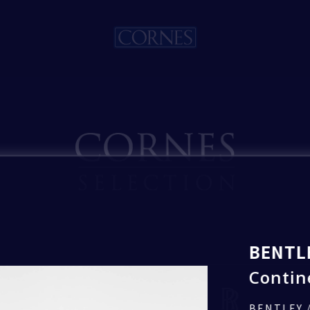
入力内容の確認
入力内容を確認し、間違いがなければ
「送信」ボタンを押して送信してください。
お見積もり希望
Bentley
いいたします。
BENTL
ベントレー大阪 本町ショールーム
Contin
トピックス一覧
BENTLEY