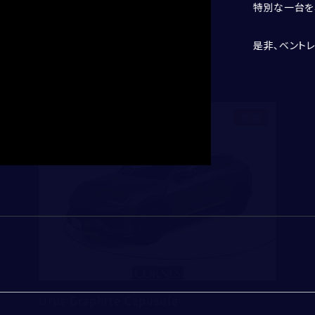
44,000,000
支払総額
：
特別な一台を
2026
264
初度登録年：
走行距離：
買取・査定
入力内容修正
送信
是非、ベント
ベントレー東京 芝ショールーム
電話
メール
新着
アフターサービス
例）03-1234-5678
※半角英数字
ショールーム＆サービスセンター
Urus Graphite Capusule
※半角英数字