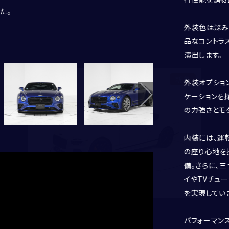
年
月頃
BENTLEY
した。
ます。現車確認される際は、事前にご連絡い
1400(mm)になります。
れる美しいデザインです。
体感ください。
。引き締まってスポーティーな仕様になっており
るようなサウンドをお楽しみください。
山の荷物を積んでいただけます。
の溢れる仕様となっております。
が高級感を演出いたします。
豪華な仕上がりとなっております。
中できる構造となっております。
ンチレーション機能も備わっておりますの
接続ももちろん可能。お好みの音楽を楽しんで
アップディスプレイも備わり、多数のオプショ
び心を感じさせます。
ション、リラクゼーション機能が備わってお
ます。
おりますので同じ車種でもステッチやベニヤ
ィーさも兼ね備えたデザインとなっておりま
とさせる仕様で遠くからでもベントレーとわ
 厳密な納車前点検を実施しますので、ご安
りますので、お問い合わせお待ちしておりま
FERRARI
す。
す。
LAMBORGHINI
外装色は深みの
PORSCHE
品なコントラス
ROLLS ROYCE
演出します。
SINGER VEHICLE DESIGN
新着
外装オプショ
ケーションを
の力強さとモ
郵便番号
内装には、運
都道府県
の座り心地を
CORNES SELECTION
認定中古車
姓
名
備。さらに、
市区町村・番地
イやTVチュ
建物名・部屋番号
を実現してい
Continental GT Speed
せい
めい
パフォーマン