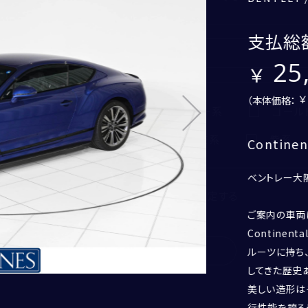
Continental GT Speed
支払総
25
2026
年
1
月頃
CORNES MOMENT
（本体価格：
黒系
グレー系
シルバー系
ゴール
CORNES RACING
CONECO
オレンジ系
ピンク系
茶系
紫系
Contin
CORNES RESERVE
1861
ベントレー大
THE MAGARIGAWA CLUB
もっと詳しく検索条件を設定する
ご案内の車両は2
Continen
検索
ルーツに持ち
してきた歴史あ
美しい造形は
電話
行性能を誇る