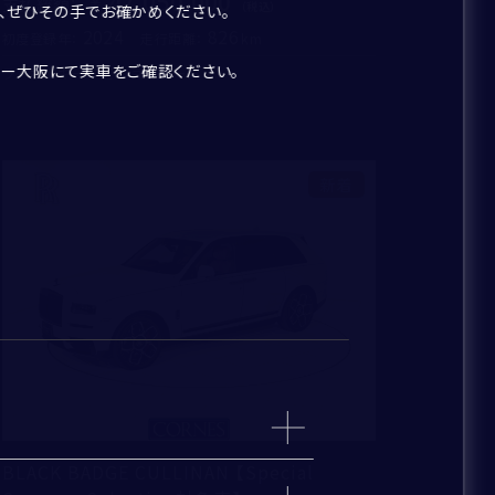
47,050,000
支払総額
：
、ぜひその手でお確かめください。
2024
826
初度登録年：
走行距離：
レー大阪にて実車をご確認ください。
ランボルギーニ芝 ショールーム
新着
BLACK BADGE CULLINAN 【Special