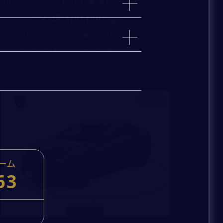
Summer Selection対象車】
48,100,000
支払総額
：
km
2024
26,100
初度登録年：
走行距離：
ロールス・ロイス・モーター・カーズ大阪
ィルター、ワイパーブレードゴムは無条件で交換
指定部品は年式および走行距離に応じて交換
1年間（走行距離無制限）
その他は車両状況に応じて交換
している場合、新車保証が切れた日より1年間
新着
ーム
63
cc
kg