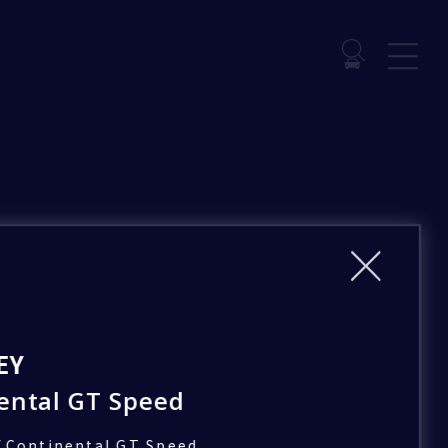
EY
ental GT Speed
/
Continental GT Speed