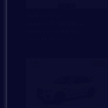
Flying Spur Azure
37,100,000
支払総額
：
2026
400
初度登録年：
走行距離：
ベントレー大阪 本町ショールーム
新着