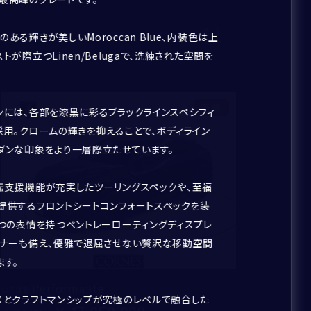
122
件
ある輝きが美しいMoroccan Blue、内装色は上
トが際立つLinen/Belugaで、洗練された空間を
新着
ンには、各部を漆黒に彩るブラックラインスペシフィ
採用。クロームの輝きを抑えることで、ボディライン
ダンな印象をより一層際立たせています。
転支援機能が充実したツーリングスペックや、至福
提供するフロントシートコンフォートスペックを装
三つの表情を持つベントレーローティングディスプレ
ーナーも備え、優雅で退屈させない贅沢な移動空間
ます。
Urus Performante
スとクラフトマンシップが究極のレベルで融合した