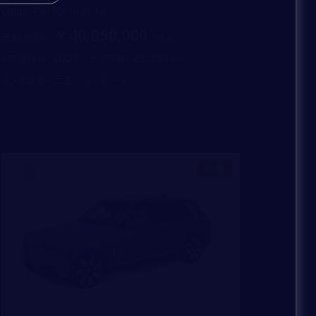
Urus Performante
40,050,000
支払総額
：
2023
21,183
初度登録年：
走行距離：
ランボルギーニ芝 ショールーム
新着