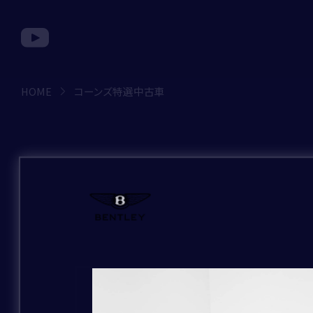
HOME
コーンズ特選中古車
コ
お問い合わせ種別
ー
ン
ズ
お問い合わせのブランド
特
｢*｣は必須項目です。
必ずご入力をお願
選
中
お問い合わせの店舗
古
お問い合わせ種別
*
BRAND
車