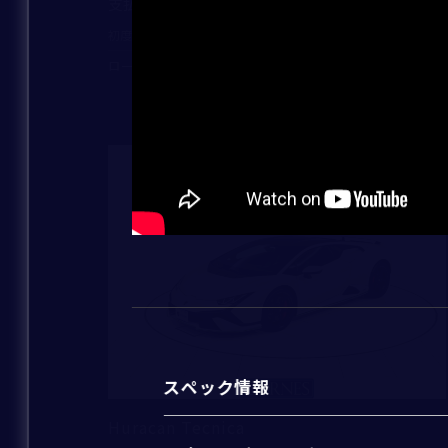
73,200,000
支払総額
：
2025
300
初度登録年：
走行距離：
ロールス・ロイス・モーター・カーズ大阪
ご連絡方法
*
新着
電話番号
*
メールアドレス
*
スペック情報
Huracan Tecnica