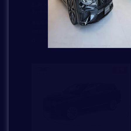
BLACK BADGE WRAITH 【Special
Summer Selection対象車】
31,100,000
支払総額
：
2017
34,900
初度登録年：
走行距離：
ロールス・ロイス・モーター・カーズ大阪
新着