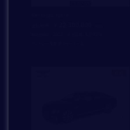
Bentayga Azure
22,300,000
支払総額
：
2023
6,095
初度登録年：
走行距離：
ベントレー東京 芝ショールーム
新着