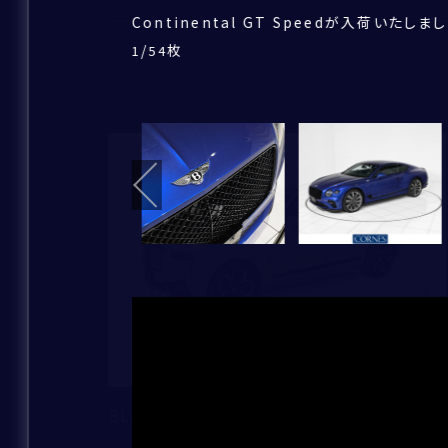
Continental GT Speedが入荷いたしま
一部在庫はストックヤードにて保管しており
ボディサイズは全長4880×全幅1965×全高
ボディカラーは、Moroccan Blueです。
ベントレー伝統のパワーラインは今も尚継承さ
車両の大きさを感じさせない軽快な走りをご
22インチSpeedホイール-ダークティント
W12気筒、5,940CCのエンジンルーム。唸
トランクは奥行きがあり、用途に合わせて沢
ドアパネルにもレザーを使用しており、高級感
内装カラーLinenとBelugaの組み合わせ
シートのステッチもオプションの仕様となり、
ステアリング周りにボタンを集約し、運転に集
センターコンソール周り。シートヒーターやベ
BluetoothやUSBでスマートフォンとの
前車追従機能、レーンキープアシスト、ヘッド
オプションのローテーションディスプレイが遊
助手席にも同様にシートヒーター、ベンチレー
後部座席もあり、4人乗りの設定となっており
ベントレーは全てオーダーでの発注となって
ベントレーの美しさ、優雅さに加えてスポーテ
テールランプのデザインもベントレーを彷彿
納車前には専門のテクニカルスタッフにより、
この他にも上質な認定中古車を取り揃えてお
/
/
/
/
/
/
/
/
/
/
/
/
/
/
/
/
/
/
/
/
/
/
/
/
/
/
/
/
/
/
枚
枚
枚
枚
枚
枚
枚
枚
枚
枚
枚
枚
枚
枚
枚
枚
枚
枚
枚
枚
枚
枚
枚
枚
枚
枚
枚
枚
枚
枚
1
1
1
1
1
1
1
1
1
1
1
1
1
1
1
1
1
1
1
1
1
1
1
1
1
1
1
1
1
1
54
54
54
54
54
54
54
54
54
54
54
54
54
54
54
54
54
54
54
54
54
54
54
54
54
54
54
54
54
54
ただけますと、ご案内がスムーズです。
ます。
で、快適なドライビングを楽しんでいただけま
いただけます。
ンを備えております。
ります。
部分でまったく違う表情を感じることができま
す。
かる存在感です。
心してお乗り頂けます。
す。
/
/
/
/
/
/
/
/
/
/
/
/
/
枚
枚
枚
枚
枚
枚
枚
枚
枚
枚
枚
枚
枚
1
1
1
1
1
1
1
1
1
1
1
1
1
54
54
54
54
54
54
54
54
54
54
54
54
54
電話番号
/
/
/
/
/
/
/
/
/
/
/
枚
枚
枚
枚
枚
枚
枚
枚
枚
枚
枚
1
1
1
1
1
1
1
1
1
1
1
54
54
54
54
54
54
54
54
54
54
54
メールアドレス
新着
その他補足事項
住所
お名前
*
BLACK BADGE CULLINAN Series2
ふりがな
*