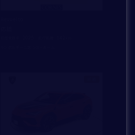
Revuelto
応談
2025
142
初度登録年：
走行距離：
ランボルギーニ芝 ショールーム
新着