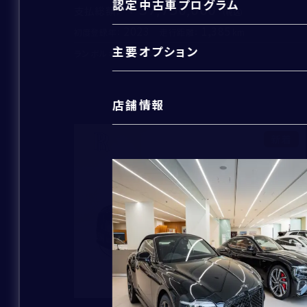
認定中古車プログラム
37,750,000
支払総額
：
2023
1,385
初度登録年：
走行距離：
主要オプション
ランボルギーニ芝 ショールーム
住所
*
店舗情報
新着