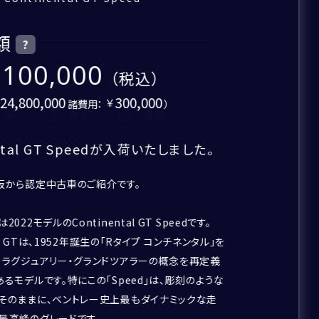
額
?
,100,000
24,800,000
300,000
諸費用：
）
ド系
赤系
青系
その他
ental GT Speedが入荷いたしました。
阪から認定中古車のご紹介です。
022モデルのContinental GT Speedです。
tal GTは、1952年誕生の「Rタイプ コンチネンタル」を
、ラグジュアリー・グランドツアラーの概念を再定義
るモデルです。特にこの「Speed」は、彫刻のような
そのままに、ベントレー史上最もダイナミックな走
最高峰のグレードです。