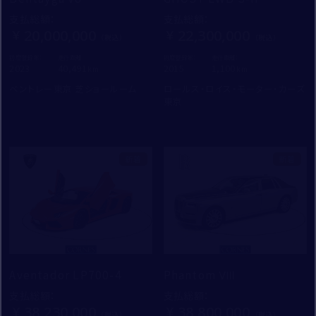
支払総額
：
支払総額
：
20,000,000
22,300,000
初度登録年：
走行距離：
初度登録年：
走行距離：
2023
40,491
2015
1,100
ベントレー東京 芝ショールーム
ロールス・ロイス・モーター・カーズ
東京
新着
新着
Aventador LP700-4
Phantom Ⅷ
支払総額
：
支払総額
：
38,230,000
38,800,000