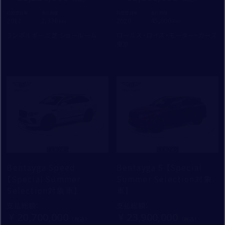
初度登録年：
走行距離：
初度登録年：
走行距離：
2013
2,336
2020
45,800
ランボルギーニ芝 ショールーム
ロールス・ロイス・モーター・カーズ
東京
Bentayga Speed
Bentayga S 【Special
【Special Summer
Summer Selection対象
Selection対象車】
車】
支払総額
：
支払総額
：
20,700,000
23,900,000