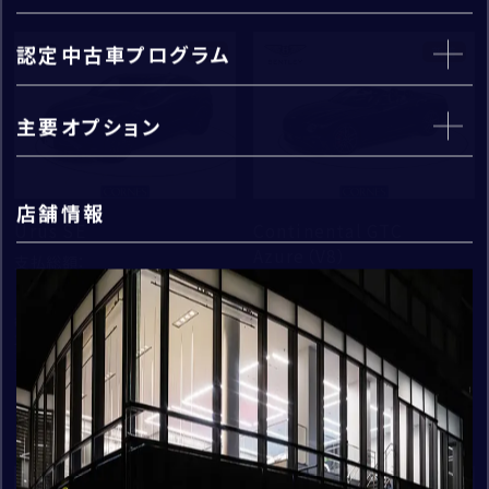
建物名・部屋番号
認定中古車プログラム
新着
新着
主要オプション
km
機関・電装類・車体・内装など150項目以
上
個人情報の取扱いについて
店舗情報
診断テスト・ロードテストを実施
コーンズ・モータースについて
Urus SE
Continental GTC
企業情報
Azure（V8）
「
お問い合わせにおける個人情報の取扱いについて
」
支払総額
：
42,230,000
代表挨拶
支払総額
：
を
27,900,000
社会貢献活動（MAKE A MOVEMENT）について
初度登録年：
走行距離：
必ずお読みください。
2026
140
初度登録年：
走行距離：
2023
8,332
ランボルギーニ芝 ショールーム
同意する
ベントレー東京 芝ショールーム
cc
kg
新着
新着