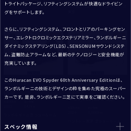
トライトパッケージ、リフティングシステムが快適なドライビン
ロールス・ロイス・モーター・カーズ
※半角英数字
東京
グをサポートします。
さらに、リフティングシステム、フロントとリアのパーキングセン
採用情報
閉じる
※半角英数字
新着
新着
サー、エレクトロクロミックエクステリアミラー、ランボルギーニ
ダイナミックステアリング（LDS）、SENSONUMサウンドシステ
CORNES TOP
ム、盗難防止アラームなど、最新のテクノロジーと安全機能が
住所
*
充実しています。
郵便番号
-
このHuracan EVO Spyder 60th Anniversary Editionは、
Revuelto
Bentayga Speed
住所取得
ランボルギーニの技術とデザインの粋を集めた究極のスーパー
応談
支払総額
：
カーです。 是非、ランボルギーニ芝にて実車をご確認ください。
39,900,000
都道府県
初度登録年：
走行距離：
2025
142
初度登録年：
走行距離：
お問い合わせ
2026
3,000
ランボルギーニ芝 ショールーム
市区町村・番地
ベントレー東京 芝ショールーム
スペック情報