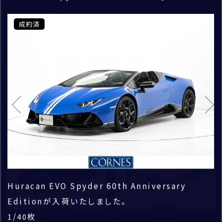
CORNES RACING
車
ランボルギーニ芝 ショールーム
CONECO
詳しく検索条件を設定する
お問い合わせ種別
成約済
成約済
成約済
成約済
成約済
成約済
成約済
成約済
成約済
成約済
成約済
成約済
成約済
成約済
成約済
成約済
成約済
成約済
成約済
成約済
成約済
成約済
成約済
成約済
成約済
成約済
成約済
成約済
成約済
成約済
成約済
成約済
成約済
成約済
成約済
成約済
成約済
成約済
成約済
成約済
*
MODEL
CORNES RESERVE
お問い合わせの車種
1861
検索
THE MAGARIGAWA CLUB
Huracan EVO Spyder 60th Anniversary
Edition
COLOR
お問い合わせのブランド
白系
黒系
124
件
ご購入希望時期
グレー系
シルバー系
2026
年
1
月頃
新着
新着
ゴールド系
赤系
その他補足事項
お問い合わせの店舗
青系
黄系
Huracan EVO Spyder 60th Anniversary
ボディカラーはBlu Le Mansでございます。
一部在庫はストックヤードにて保管しております。現
ランボルギーニファイナンス各種ローン・リースを取
ひとりひとりに最 適なごプランをご提案いたします。
自社取扱ブランドはもちろん、ポルシェやアストンマ
コーンズ以外から購入された車両はもちろんのこと、
この他にも上質な認定中古車を取り揃えております
/
/
/
/
/
/
/
/
/
/
/
/
/
/
/
/
/
/
/
/
/
/
/
/
/
/
/
/
/
/
/
/
枚
枚
枚
枚
枚
枚
枚
枚
枚
枚
枚
枚
枚
枚
枚
枚
枚
枚
枚
枚
枚
枚
枚
枚
枚
枚
枚
枚
枚
枚
枚
枚
1
1
1
1
1
1
1
1
1
1
1
1
1
1
1
1
1
1
1
1
1
1
1
1
1
1
1
1
1
1
1
1
40
40
40
40
40
40
40
40
40
40
40
40
40
40
40
40
40
40
40
40
40
40
40
40
40
40
40
40
40
40
40
40
BENTLEY
オレンジ系
ピンク系
Editionが入荷いたしました。
車確認される際は、事前にご連絡いただけますと、ご
り扱っております。
詳しい試算につきましては、店舗までお問い合わせく
ーティン、マクラーレンといったラグジュアリーブラン
年式・距離等に関わらず、一般財団法人日本自動車
ので、お問い合わせお待ちしております。
/
枚
1
40
お名前
FERRARI
案内がスムーズです。
ださいませ。
ドの買取りもお任せください。
査定協会（JAAI）が認める中古自動車査定士資格を
/
/
/
枚
枚
枚
1
1
1
40
40
40