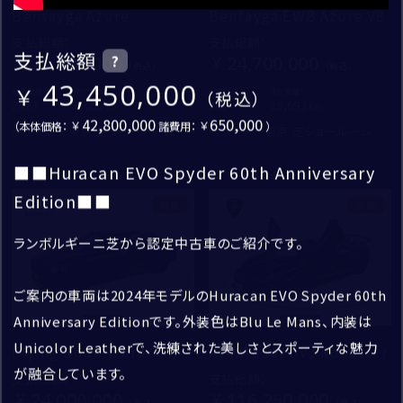
Bentayga Azure
Bentayga EWB Azure V8
OTHER
住所
支払総額
：
支払総額
：
支払総額
?
22,300,000
24,700,000
修復歴なし
郵便番号
43,450,000
初度登録年：
走行距離：
初度登録年：
走行距離：
2023
6,095
2024
25,693
新着車両
都道府県
お名前
*
42,800,000
650,000
（本体価格：
諸費用：
）
ベントレー東京 芝ショールーム
ベントレー東京 芝ショールーム
成約済・商談中を除外
市区町村・番地
姓
■■Huracan EVO Spyder 60th Anniversary
買取・査定
Edition■■
建物名・部屋番号
新着
新着
名
検索
ランボルギーニ芝から認定中古車のご紹介です。
入力内容修正
ご案内の車両は2024年モデルのHuracan EVO Spyder 60th
ふりがな
*
Anniversary Editionです。外装色はBlu Le Mans、内装は
送信
せい
Unicolor Leatherで、洗練された美しさとスポーティな魅力
Flying Spur Azure（V8）
Aventador SVJ Roadster
が融合しています。
支払総額
：
支払総額
：
24,000,000
116,250,000
めい