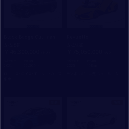
Black Badge Cullinan
Revuelto
支払総額
：
支払総額
：
46,300,000
75,050,000
初度登録年：
走行距離：
初度登録年：
走行距離：
2021
22,300
2025
408
ロールス・ロイス・モーター・カーズ
ランボルギーニ芝 ショールーム
東京
新着
新着