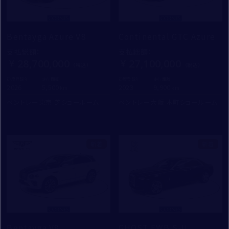
Bentayga Azure V8
Continental GTC Azure
支払総額
：
支払総額
：
28,700,000
27,100,000
初度登録年：
走行距離：
初度登録年：
走行距離：
2026
5,500
2023
9,900
ベントレー東京 芝ショールーム
ベントレー大阪 本町ショールーム
新着
新着
Bentayga V8
GHOST EWB S-II