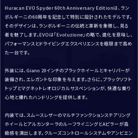
Huracan EVO Spyder 60th Anniversary Editionは、ラン
初度登録年：
走行距離：
初度登録年：
走行距離：
アフターサービス
2023
6,469
2021
1,004
ボルギーニの60周年を記念して特別に設計されたモデルです。
ベントレー東京 芝ショールーム
ランボルギーニ芝 ショールーム
そのデザインは、ランボルギーニの伝統と革新を象徴し、見る
ご連絡方法
*
者を魅了します。EVOは「Evoluzione」の略で、進化を意味し、
電話
メール
パフォーマンスとドライビングエクスペリエンスを極限まで高め
新着
新着
た一台です。
電話番号
*
外装には、Giano 20インチのブラックホイールとキャリパーが
装備され、エレガントな印象を与えます。さらに、ブラックソフト
トップとマグネットレオロジカルサスペンションが、快適な乗り
ショールーム＆サービスセンター
心地と優れたハンドリングを提供します。
例）03-1234-5678
Flying Spur Azure
Black Badge Cullinan
Series2
支払総額
：
37,100,000
支払総額
：
内装では、スムースレザーのマルチファンクションステアリング
75,300,000
メールアドレス
*
ホイールとアルカンターラのルーフライニングとAピラーが高
初度登録年：
走行距離：
2026
400
初度登録年：
走行距離：
級感を演出します。クルーズコントロールシステムやアンビエン
2025
1,300
ベントレー大阪 本町ショールーム