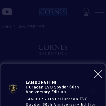
入力内容の確認
入力内容を確認し、間違いがなければ
HOME
コーンズ特選中古車
「送信」ボタンを押して送信してください。
トピックス一覧
コ
ー
お問い合わせ種別
ン
お見積もり希望
ズ
BRAND
特
お問い合わせのブランド
Bentley
LAMBORGHINI
選
Huracan EVO Spyder 60th
Lamborghini
Anniversary Edition
Lamborghini
中
｢*｣は必須項目です。
CORNES MOMENT
LAMBORGHINI
Huracan EVO
/
必ずご入力をお願いいたします。
古
Rolls-Royce
お問い合わせの店舗
Spyder 60th Anniversary Edition