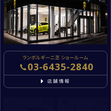
入力内容を確認する
個人情報保護方針
特定商取引法に基づく表記
Urus Performante
Phantom Extended Ⅷ
勧誘方針
Privacy Suite
支払総額
：
43,230,000
支払総額
：
ランボルギーニ芝 ショールーム
78,300,000
初度登録年：
走行距離：
03-6435-2840
2025
2,703
初度登録年：
走行距離：
2022
14,800
ランボルギーニ芝 ショールーム
ロールス・ロイス・モーター・カーズ
店舗情報
東京
新着
新着