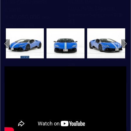
Urus Performante
BLACK BADGE
茶系
紫系
持つスタッフが適切に対応いたします。
/
/
/
枚
枚
枚
1
1
1
40
40
40
LAMBORGHINI
CULLINAN 【Special
支払総額
：
お問い合わせの車種
Summer Selection対象
/
枚
1
40
その他
40,050,000
PORSCHE
車】
ふりがな
ROLLS ROYCE
初度登録年：
走行距離：
支払総額
：
2023
21,183
STORE
48,100,000
SINGER VEHICLE DESIGN
ランボルギーニ芝 ショールーム
初度登録年：
走行距離：
ベントレー東京 芝
2024
26,100
ご購入希望時期
ご連絡方法
ロールス・ロイス・モーター・カーズ
ベントレー大阪
大阪
電話
年
月頃
ベントレー大阪 神戸ショールーム
新着
新着
電話番号
ロールス・ロイス・モーター・カーズ東京
その他補足事項
ロールス・ロイス・モーター・カーズ大阪
メールアドレス
CORNES SELECTION
認定中古車
ランボルギーニ芝