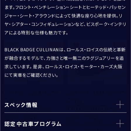
ます。フロント・ベンチレーション・シートとヒーテッド・パッセン
アフターサービス
初度登録年：
走行距離：
初度登録年：
走行距離：
2023
21,183
2023
6,095
ジャー・シート・アラウンドによって快適な座り心地を提供。リ
ランボルギーニ芝 ショールーム
ベントレー東京 芝ショールーム
ヤ・シアター・コンフィギュレーションなど、ビスポーク・インテリ
ご連絡方法
*
アによる特別な仕様も魅力です。
電話
メール
新着
新着
BLACK BADGE CULLINANは、ロールス・ロイスの伝統と革新
が融合するモデルで、力強さと唯一無二のラグジュアリーを追
電話番号
求しています。 是非、ロールス・ロイス・モーター・カーズ大阪
*
にて実車をご確認ください。
ショールーム＆サービスセンター
例）03-1234-5678
Bentayga EWB Azure V8
Aventador SVJ Roadster
支払総額
：
支払総額
：
スペック情報
24,700,000
116,250,000
メールアドレス
*
初度登録年：
走行距離：
初度登録年：
走行距離：
2024
25,693
2021
1,004
認定中古車プログラム
ベントレー東京 芝ショールーム
ランボルギーニ芝 ショールーム