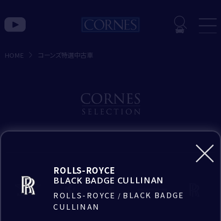
入力内容の確認
入力内容を確認し、間違いがなければ
HOME
コーンズ特選中古車
「送信」ボタンを押して送信してください。
トピックス一覧
コ
ー
お問い合わせ種別
ン
お見積もり希望
ズ
BRAND
特
お問い合わせのブランド
Bentley
ROLLS-ROYCE
選
BLACK BADGE CULLINAN
Rolls-Royce
Lamborghini
中
｢*｣は必須項目です。
ROLLS-ROYCE
BLACK BADGE
/
CORNES MOMENT
CULLINAN
必ずご入力をお願いいたします。
古
Rolls-Royce
お問い合わせの店舗
CORNES RACING