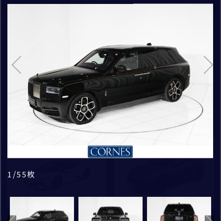
車
CONECO
ロールス・ロイス・モーター・カーズ大阪
詳しく検索条件を設定する
お問い合わせ種別
*
MODEL
CORNES RESERVE
お問い合わせの車種
1861
検索
THE MAGARIGAWA CLUB
BLACK BADGE CULLINAN
COLOR
お問い合わせのブランド
ご購入希望時期
白系
黒系
125
件
2026
年
1
月頃
グレー系
シルバー系
新着
新着
ゴールド系
赤系
その他補足事項
お問い合わせの店舗
/
/
/
/
/
/
/
/
/
/
/
/
/
/
/
/
/
/
/
/
/
/
/
/
/
/
/
/
/
/
/
/
/
/
/
/
/
/
/
/
/
/
/
/
/
/
/
/
/
/
/
/
/
/
/
枚
枚
枚
枚
枚
枚
枚
枚
枚
枚
枚
枚
枚
枚
枚
枚
枚
枚
枚
枚
枚
枚
枚
枚
枚
枚
枚
枚
枚
枚
枚
枚
枚
枚
枚
枚
枚
枚
枚
枚
枚
枚
枚
枚
枚
枚
枚
枚
枚
枚
枚
枚
枚
枚
枚
青系
黄系
1
1
1
1
1
1
1
1
1
1
1
1
1
1
1
1
1
1
1
1
1
1
1
1
1
1
1
1
1
1
1
1
1
1
1
1
1
1
1
1
1
1
1
1
1
1
1
1
1
1
1
1
1
1
1
55
55
55
55
55
55
55
55
55
55
55
55
55
55
55
55
55
55
55
55
55
55
55
55
55
55
55
55
55
55
55
55
55
55
55
55
55
55
55
55
55
55
55
55
55
55
55
55
55
55
55
55
55
55
55
BENTLEY
オレンジ系
ピンク系
お名前
FERRARI