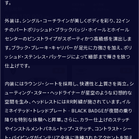
住所
す。
初度登録年：
走行距離：
OTHER
支払総額
：
2023
6,469
48,100,000
郵便番号
ベントレー東京 芝ショールーム
外装は、シングル・コーチラインが美しくボディを彩り、22イン
修復歴なし
初度登録年：
走行距離：
チのパートポリッシュド・ブラックバッジ・ホイールとホイール
2024
26,100
都道府県
新着車両
センターのピンストライプがスポーティかつ高級感を演出しま
ロールス・ロイス・モーター・カーズ
お名前
*
大阪
市区町村・番地
す。ブラック・ブレーキ・キャリパーが足元に力強さを加え、ポリ
成約済・商談中を除外
姓
ッシュド・ステンレス・パッケージによって細部まで輝きを放つ
建物名・部屋番号
買取・査定
仕上げです。
新着
新着
名
検索
内装にはラウンジ・シートを採用し、快適性と上質さを両立。シ
ューティング・スター・ヘッドライナーが星空のような幻想的な
入力内容修正
空間を生み、ヘッドレストにはRR刺繍が施されています。イル
ふりがな
*
送信
ミネイテッド・トレッドプレート‐BLACK BADGEが夜間の乗り
降りを特別な体験へと昇華。さらに、カラー仕上げのステッチ
せい
Urus Performante
Bentayga Azure
やインストルメントパネル・トップ・ステッチ、コントラスト・シー
支払総額
：
支払総額
：
40,050,000
22,300,000
めい
ト・パイピングがインテリア全体に洗練されたアクセントを加え