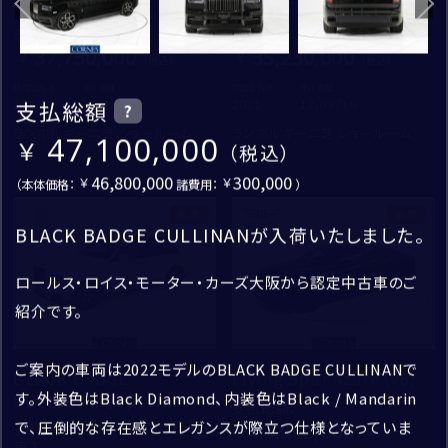
茶系
紫系
Huracan Tecnica
Urus Graphite Capusule
LAMBORGHINI
支払総額
：
支払総額
：
お問い合わせの車種
その他
PORSCHE
37,750,000
35,230,000
ふりがな
ROLLS ROYCE
初度登録年：
走行距離：
初度登録年：
走行距離：
2023
1,385
2021
12,697
支払総額
?
STORE
SINGER VEHICLE DESIGN
ランボルギーニ芝 ショールーム
ランボルギーニ芝 ショールーム
47,100,000
ベントレー東京 芝
ご連絡方法
46,800,000
300,000
（本体価格：
諸費用：
）
ご購入希望時期
ベントレー大阪
電話
新着
新着
BLACK BADGE CULLINANが入荷いたしました。
年
月頃
ベントレー大阪 神戸ショールーム
ロールス・ロイス・モーター・カーズ大阪から認定中古車のご
電話番号
ロールス・ロイス・モーター・カーズ東京
紹介です。
その他補足事項
ロールス・ロイス・モーター・カーズ大阪
ご案内の車両は2022モデルのBLACK BADGE CULLINANで
メールアドレス
BLACK BADGE
Flying Spur Azure（V8）
CORNES SELECTION
認定中古車
す。外装色はBlack Diamond、内装色はBlack / Mandarin
CULLINAN 【Special
ランボルギーニ芝
支払総額
：
Summer Selection対象
で、圧倒的な存在感とエレガンスが際立つ仕様となっていま
24,000,000
車】