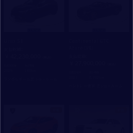
入力内容を確認する
個人情報保護方針
特定商取引法に基づく表記
Urus SE
Continental GTC
Azure（V8）
勧誘方針
支払総額
：
42,230,000
支払総額
：
27,900,000
初度登録年：
走行距離：
2026
140
初度登録年：
走行距離：
2023
8,332
ランボルギーニ芝 ショールーム
ベントレー東京 芝ショールーム
新着
新着