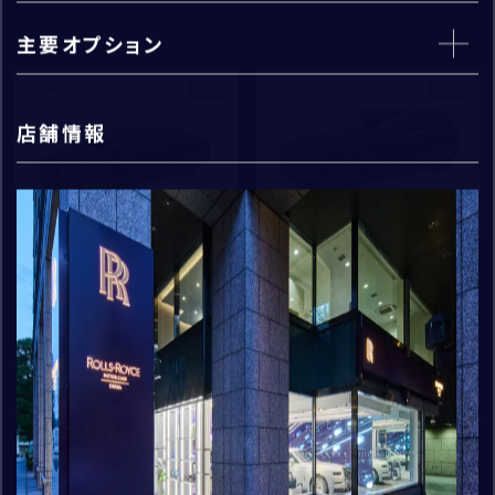
※半角英数字
主要オプション
km
新着
新着
閉じる
採用情報
店舗情報
※半角英数字
CORNES TOP
住所
*
Flying Spur Azure
Black Badge Cullinan
郵便番号
-
Series2
支払総額
：
37,100,000
住所取得
支払総額
：
75,300,000
初度登録年：
走行距離：
2026
400
都道府県
初度登録年：
走行距離：
2025
1,300
お問い合わせ
ベントレー大阪 本町ショールーム
cc
ロールス・ロイス・モーター・カーズ
市区町村・番地
東京
kg