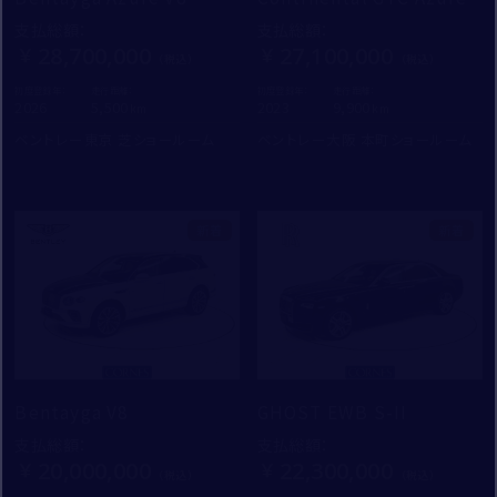
支払総額
：
支払総額
：
28,700,000
27,100,000
初度登録年：
走行距離：
初度登録年：
走行距離：
2026
5,500
2023
9,900
ベントレー東京 芝ショールーム
ベントレー大阪 本町ショールーム
新着
新着
Bentayga V8
GHOST EWB S-II
支払総額
：
支払総額
：
20,000,000
22,300,000