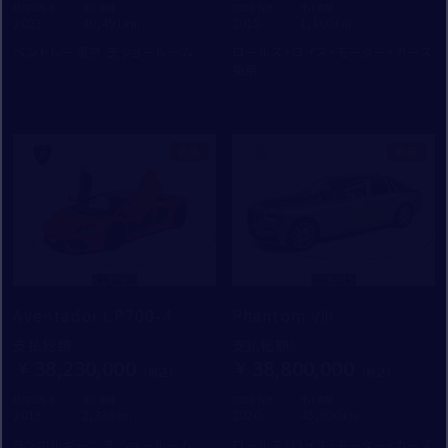
初度登録年：
走行距離：
初度登録年：
走行距離：
2023
40,491
2015
1,100
ベントレー東京 芝ショールーム
ロールス・ロイス・モーター・カーズ
東京
新着
新着
Aventador LP700-4
Phantom Ⅷ
支払総額
：
支払総額
：
38,230,000
38,800,000
初度登録年：
走行距離：
初度登録年：
走行距離：
2013
2,336
2020
45,800
ランボルギーニ芝 ショールーム
ロールス・ロイス・モーター・カーズ