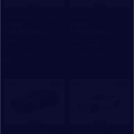
Black Badge Cullinan
Revuelto
支払総額
：
支払総額
：
46,300,000
75,050,000
初度登録年：
走行距離：
初度登録年：
走行距離：
2021
22,300
2025
408
ロールス・ロイス・モーター・カーズ
ランボルギーニ芝 ショールーム
東京
新着
新着
Bentayga Azure V8
Continental GTC Azure