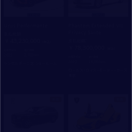
Urus Performante
Phantom Extended Ⅷ
Privacy Suite
支払総額
：
43,230,000
支払総額
：
78,300,000
初度登録年：
走行距離：
2025
2,703
初度登録年：
走行距離：
2022
14,800
ランボルギーニ芝 ショールーム
ロールス・ロイス・モーター・カーズ
東京
新着
新着