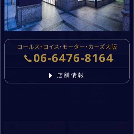
建物名・部屋番号
新着
新着
ロールス・ロイス・モーター・カーズ大阪
個人情報の取扱いについて
06-6476-8164
コーンズ・モータースについて
Revuelto
Bentayga Speed
企業情報
「
お問い合わせにおける個人情報の取扱いについて
」
応談
支払総額
：
店舗情報
代表挨拶
39,900,000
を
初度登録年：
走行距離：
社会貢献活動（MAKE A MOVEMENT）について
2025
142
初度登録年：
走行距離：
必ずお読みください。
2026
3,000
ランボルギーニ芝 ショールーム
ベントレー東京 芝ショールーム
同意する
新着
新着