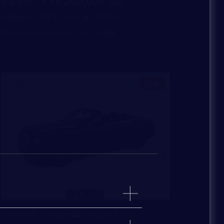
73,200,000
支払総額
：
2025
300
初度登録年：
走行距離：
ロールス・ロイス・モーター・カーズ大阪
新着
Phantom Drophead Coupe S-Ⅱ