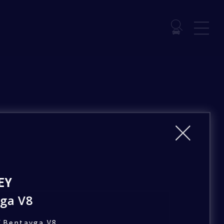
EY
ga V8
/
Bentayga V8