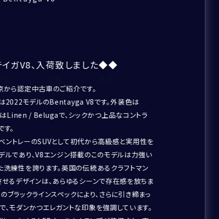
イガV8、入荷致しました◆◆
ド系
赤系
青系
京から認定中古車のご紹介です。
その他
2022モデルのBentayga V8です。外装色は
はLinen / Belugaで、シックかつ上品なコントラ
です。
aはベントレーのSUVとして初代から高級感と実用性を
デルであり、V8エンジン搭載のこのモデルは力強い
た洗練性を誇ります。英国の伝統あるクラフトマン
させるデザインは、あらゆるシーンで存在感を放ちま
ygaのブラックラインスペックにより、さらに引き締まっ
で、モダンかつエレガントな印象を強調しています。