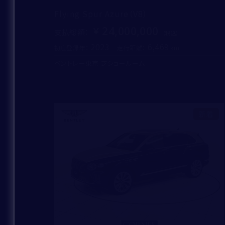
Flying Spur Azure（V8）
24,000,000
支払総額
：
2023
6,469
初度登録年：
走行距離：
ベントレー東京 芝ショールーム
新着