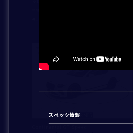
47,050,000
支払総額
：
2024
826
初度登録年：
走行距離：
ランボルギーニ芝 ショールーム
ご連絡方法
*
新着
電話番号
*
メールアドレス
*
スペック情報
Continental GT Speed