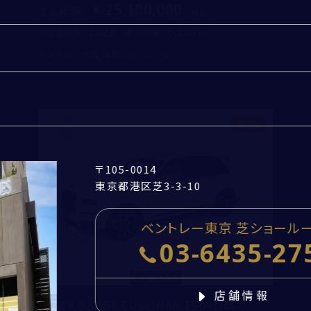
25,100,000
支払総額
：
2023
6,100
初度登録年：
走行距離：
ベントレー大阪 本町ショールーム
郵便番号
-
住所取得
エンジンオイル、オイルフ
採用情報
都道府県
定期交換
3年間の新車保証が残存
新着
閉じる
CORNES TOP
市区町村・番地
〒105-0014
建物名・部屋番号
東京都港区芝3-3-10
お問い合わせ
ベントレー東京 芝ショール
03-6435-27
個人情報の取扱いについて
「
お問い合わせにおける個人情報の取扱いについて
」を
店舗情報
BLACK BADGE CULLINAN 【Special
必ずお読みください。