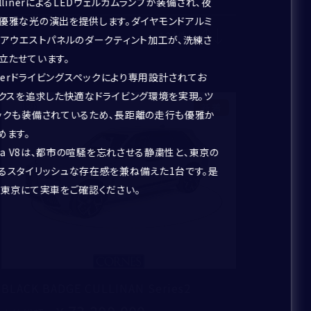
llinerによるLEDウェルカムランプが装備され、夜
優雅な光の演出を提供します。ダイヤモンドアルミ
124
件
ドアウエストパネルのダークティント加工が、洗練さ
立たせています。
inerドライビングスペックにより専用設計されてお
ミクスを追求した快適なドライビング環境を実現。ツ
新着
ックも装備されているため、長距離の走行も優雅か
めます。
yga V8は、都市の喧騒を忘れさせる静粛性と、東京の
るスタイリッシュな存在感を兼ね備えた1台です。是
ー東京にて実車をご確認ください。
BLACK BADGE CULLINAN Series2