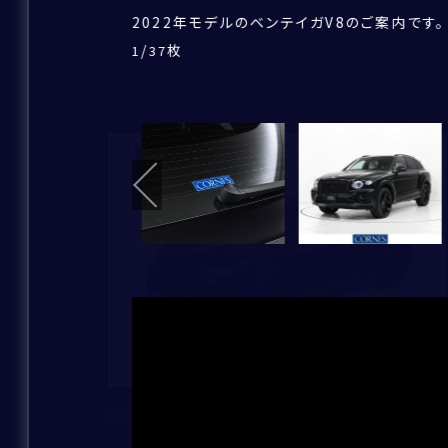
2022年モデルのベンテイガV8のご案内です。
一部在庫はストックヤードにて保管しており
ボディカラーは、オニキス（ブラックメタリック
ボディサイズは全長5120×全幅1990×全高
オプションのブラックラインスペックが備わっ
車両の大きさを感じさせない軽快な走りをご
トランクはご覧の通り大容量となっております
ドアパネルにもレザーを使用しており、高級感
ホワイト(Linen)とブラック(Beluga)
シートのステッチもオプションの仕様となり、
前車追従機能、レーンキープアシスト、ヘッド
ステアリング周りにボタンを集約し、運転に集
BluetoothやUSBでスマートフォンとの
センターコンソール周り。シートヒーターが備
助手席にも同様にシートヒーター機能が備わ
ベントレーは全てオーダーでの発注となって
後部座席も広さは十分確保されております。運
後部座席中央部にタッチパネルがございます
大型のサンルーフ。開放感があり運転も楽しく
22インチブラックホイール。引き締まってスポ
どの角度から見てもベントレーの美しさ、優雅
バカラのグラスのような美しいヘッドライト
納車前には専門のテクニカルスタッフにより、
この他にも上質な認定中古車を取り揃えてお
/
/
/
/
/
/
/
/
/
/
/
/
/
枚
枚
枚
枚
枚
枚
枚
枚
枚
枚
枚
枚
枚
1
1
1
1
1
1
1
1
1
1
1
1
1
37
37
37
37
37
37
37
37
37
37
37
37
37
ただけますと、ご案内がスムーズです。
おります。
荷物を積んでいただけます。用途に合わせて活
ンを備えております。
いただけます。
しんでいただけます。
部分でまったく違う表情を感じることができま
おります。
いただけます。
るデザインとなっております。
心してお乗り頂けます。
す。
/
/
/
/
/
/
/
/
/
/
/
/
枚
枚
枚
枚
枚
枚
枚
枚
枚
枚
枚
枚
1
1
1
1
1
1
1
1
1
1
1
1
37
37
37
37
37
37
37
37
37
37
37
37
電話番号
/
/
/
/
/
/
/
/
/
/
/
/
枚
枚
枚
枚
枚
枚
枚
枚
枚
枚
枚
枚
1
1
1
1
1
1
1
1
1
1
1
1
37
37
37
37
37
37
37
37
37
37
37
37
メールアドレス
新着
その他補足事項
住所
お名前
*
Urus Performante
ふりがな
*