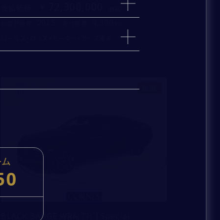
72,300,000
支払総額
：
2015
4,300
初度登録年：
走行距離：
km
ロールス・ロイス・モーター・カーズ東京
ィルター、ワイパーブレードゴムは無条件で交換
指定部品は年式および走行距離に応じて交換
1年間（走行距離無制限）
その他は車両状況に応じて交換
している場合、新車保証が切れた日より1年間
新着
ーム
50
cc
kg
BLACK BADGE WRAITH 【Special