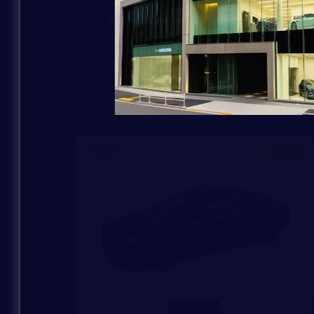
37,750,000
支払総額
：
2023
1,385
初度登録年：
走行距離：
ランボルギーニ芝 ショールーム
新着