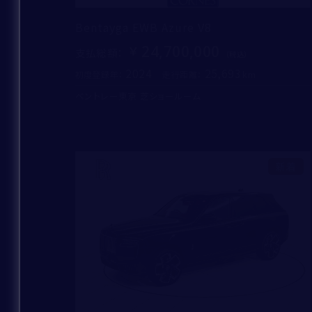
Bentayga EWB Azure V8
24,700,000
支払総額
：
2024
25,693
初度登録年：
走行距離：
ベントレー東京 芝ショールーム
新着