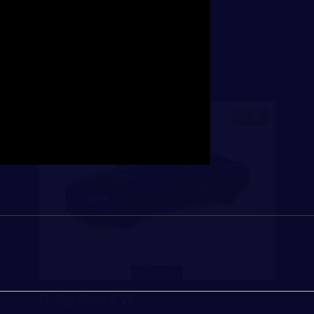
35,230,000
支払総額
：
2021
12,697
初度登録年：
走行距離：
買取・査定
入力内容修正
送信
ランボルギーニ芝 ショールーム
電話
メール
新着
アフターサービス
例）03-1234-5678
※半角英数字
ショールーム＆サービスセンター
Flying Spur S V8
※半角英数字