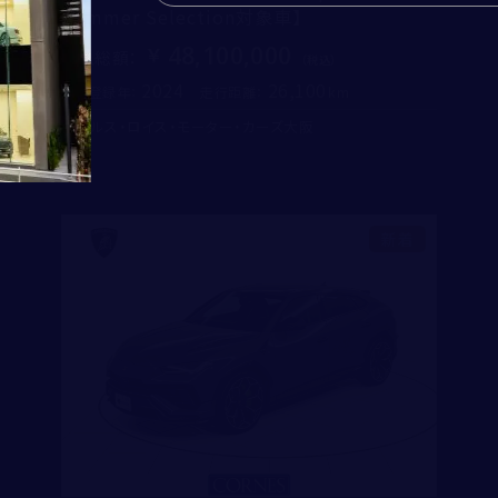
Summer Selection対象車】
同意する
48,100,000
コーンズ・モータースについて
支払総額
：
企業情報
2024
26,100
初度登録年：
走行距離：
代表挨拶
ロールス・ロイス・モーター・カーズ大阪
社会貢献活動（MAKE A MOVEMENT）について
入力内容を確認する
新着
個人情報保護方針
特定商取引法に基づく表記
勧誘方針