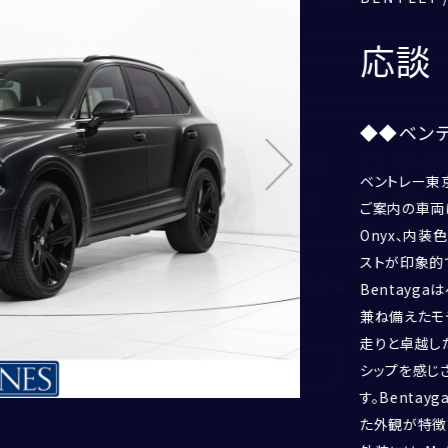
Bentayga V8
応談
2026
年
1
月頃
◆◆ベンテ
CORNES MOMENT
黒系
グレー系
シルバー系
ゴール
CORNES RACING
ベントレー東
CONECO
オレンジ系
ピンク系
茶系
紫系
ご案内の車両は
CORNES RESERVE
Onyx、内装色
1861
ストが印象的
THE MAGARIGAWA CLUB
もっと詳しく検索条件を設定する
Bentayg
兼ね備えたモ
走りと卓越し
検索
シップを感じ
す。Benta
た外観が特徴
電話