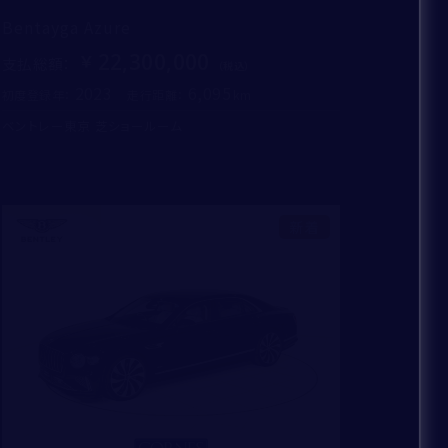
Bentayga Azure
22,300,000
支払総額
：
2023
6,095
初度登録年：
走行距離：
ベントレー東京 芝ショールーム
新着