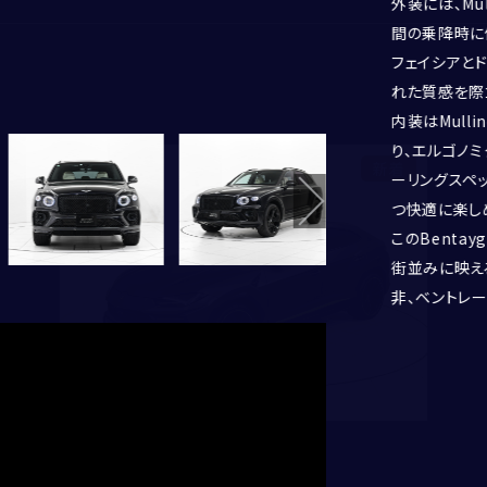
年
月頃
BENTLEY
外装には、Mu
ます。現車確認される際は、事前にご連絡い
）です。
1750(mm)になります。
ておりますのでスポーティーな装いとなって
体感ください。
。後部座席を倒していただくとさらに多くの
の溢れる仕様となっております。
の組み合わせが高級感を演出いたします。
豪華な仕上がりとなっております。
アップディスプレイも備わり、多数のオプショ
中できる構造となっております。
接続ももちろん可能。お好みの音楽を楽しんで
わっておりますので快適なドライビングを楽
っております。
おりますので同じ車種でもステッチやベニヤ
転して良し、座って良しの仕上がりとなって
ので、こちらから空調や音響の調整を行って
なります。
ーティーな仕様になっております。
さを感じていただけます。
はそれだけでベントレーとわかる高級感溢れ
 厳密な納車前点検を実施しますので、ご安
りますので、お問い合わせお待ちしておりま
FERRARI
間の乗降時に
用ください。
す。
LAMBORGHINI
フェイシアと
PORSCHE
れた質感を際
ROLLS ROYCE
内装はMull
SINGER VEHICLE DESIGN
り、エルゴノ
新着
ーリングスペ
つ快適に楽し
このBenta
郵便番号
街並みに映え
非、ベントレ
都道府県
CORNES SELECTION
認定中古車
姓
名
市区町村・番地
建物名・部屋番号
Urus Graphite Capusule
せい
めい