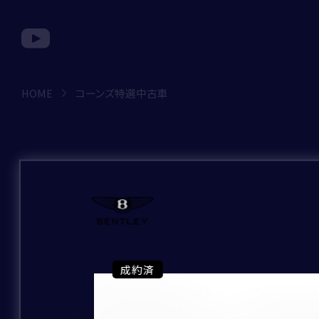
HOME
コーンズ特選中古車
コ
お問い合わせ種別
ー
ン
ズ
お問い合わせのブランド
特
｢*｣は必須項目です。
必ずご入力をお願
選
成約済
成約済
成約済
成約済
成約済
成約済
成約済
成約済
成約済
成約済
成約済
成約済
成約済
成約済
成約済
成約済
成約済
成約済
成約済
成約済
成約済
成約済
成約済
成約済
成約済
成約済
成約済
成約済
成約済
成約済
成約済
成約済
成約済
成約済
成約済
成約済
成約済
中
お問い合わせの店舗
古
お問い合わせ種別
*
BRAND
車