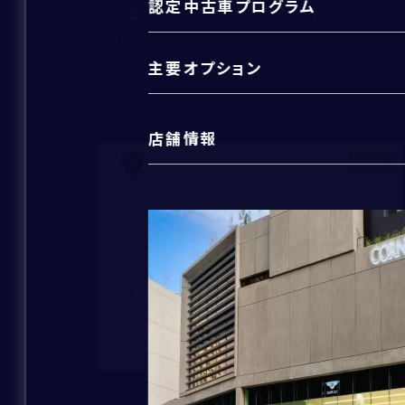
認定中古車プログラム
44,000,000
支払総額
：
2026
264
初度登録年：
走行距離：
主要オプション
ベントレー東京 芝ショールーム
住所
*
店舗情報
新着
Huracan Tecnica