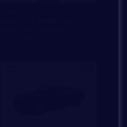
Flying Spur Azure
37,100,000
支払総額
：
2026
400
初度登録年：
走行距離：
ベントレー大阪 本町ショールーム
新着