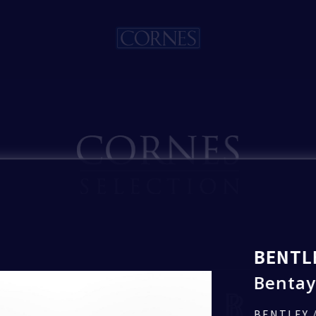
入力内容の確認
入力内容を確認し、間違いがなければ
「送信」ボタンを押して送信してください。
お見積もり希望
Bentley
いいたします。
BENTL
Bentay
トピックス一覧
BENTLEY