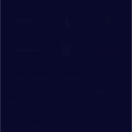
CORNES MOMENT
CORNES RACING
CONECO
CORNES RESERVE
1861
THE MAGARIGAWA CLUB
中古車
トピックス