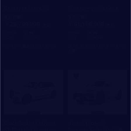
Bentayga Azure V8
Phantom Ⅷ Series Ⅱ
支払総額
：
支払総額
：
28,700,000
61,100,000
初度登録年：
走行距離：
初度登録年：
走行距離：
2026
5,500
2023
4,900
ベントレー東京 芝ショールーム
ロールス・ロイス・モーター・カーズ
大阪
Black Badge Cullinan
Urus S 【Special
S2 【Special Summer
Summer Selection対象