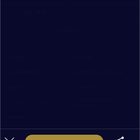
査定・買取
アフターサービス
お問合わせ
企業情報
代表挨拶
個人情報保護方針
特定商取引法に基づく表記
勧誘方針
ご利用にあたって
社会貢献活動（MAKE A
コーンズ・モータースについて
MOVEMENT）について
採用情報
Copyright ©
CORNES MOTORS.,LTD
All rights reserved