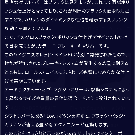
垂直なグリル・バーはブラックに見えますが、これまで同様ポリ
48,100,000
ランボルギーニ芝 ショールーム
ッシュ仕上げとなっており、これが周囲のブラックの面を映し出
アフターサービス
初度登録年：
走行距離：
すことで、カリナンのダイナミックな性格を暗示するスリリング
2024
26,100
ご連絡方法
*
な動きを加えています。
ロールス・ロイス・モーター・カーズ
大阪
また、そのグロスブラック・ポリッシュ仕上げデザインのおかげ
電話
メール
で目を惹くのが、カラード・ブレーキ・キャリパーです。
このハイグロスのレッド・ペイントは特別に開発されたもので、
新着
新着
性能が強化されたブレーキ・システムが発生する高温に耐える
電話番号
*
とともに、ロールス・ロイスにふさわしく完璧になめらかな仕上
げを実現しています。
アーキテクチャー・オブ・ラグジュアリーは、駆動システムによっ
ショールーム＆サービスセンター
例）03-1234-5678
て異なるサイズや重量の要件に適合するように設計されていま
す。
BLACK BADGE WRAITH
Flying Spur Azure（V8）
【Special Summer
シフトレバーにある「Low」ボタンを押すと、ブラック・バッジ・
支払総額
：
メールアドレス
*
Selection対象車】
24,000,000
カリナンが備える豊かなテクノロジーが起動します。
支払総額
：
このことをはっきりと示すのが、6.75 リットル・ツインターボ
初度登録年：
走行距離：