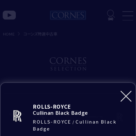
入力内容の確認
入力内容を確認し、間違いがなければ
HOME
コーンズ特選中古車
「送信」ボタンを押して送信してください。
トピックス一覧
コ
ー
お問い合わせ種別
ン
お見積もり希望
ズ
BRAND
特
お問い合わせのブランド
Bentley
ROLLS-ROYCE
選
Rolls-Royce
Cullinan Black Badge
中
Lamborghini
｢*｣は必須項目です。
ROLLS-ROYCE
Cullinan Black
/
CORNES MOMENT
必ずご入力をお願いいたします。
古
Badge
お問い合わせの店舗
Rolls-Royce