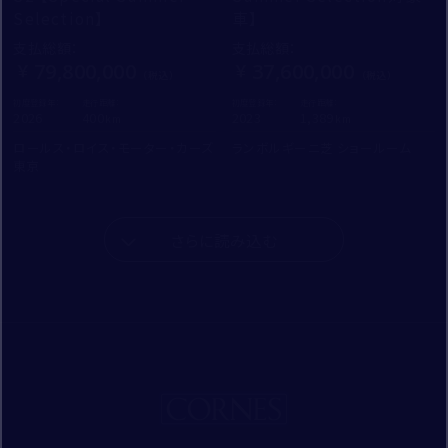
Selection】
車】
支払総額
：
支払総額
：
79,800,000
37,600,000
初度登録年：
走行距離：
初度登録年：
走行距離：
2026
400
2023
1,389
ロールス・ロイス・モーター・カーズ
ランボルギーニ芝 ショールーム
東京
さらに読み込む