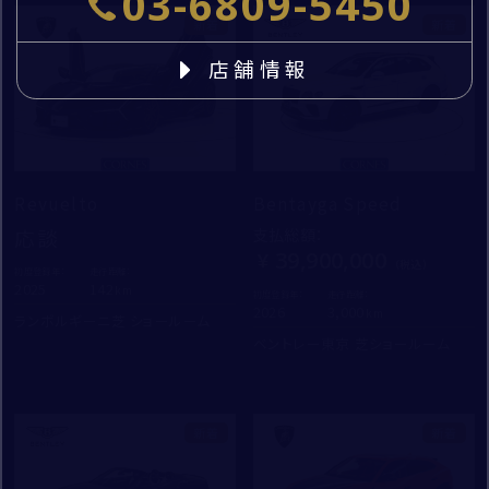
03-6809-5450
新着
新着
店舗情報
Revuelto
Bentayga Speed
応談
支払総額
：
39,900,000
初度登録年：
走行距離：
2025
142
初度登録年：
走行距離：
2026
3,000
ランボルギーニ芝 ショールーム
ベントレー東京 芝ショールーム
新着
新着