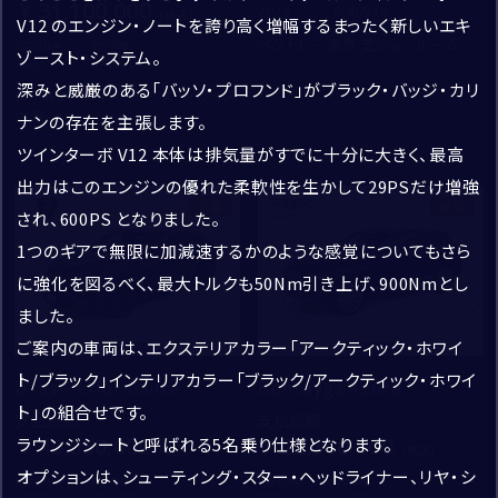
31,100,000
2023
6,469
V12 のエンジン・ノートを誇り高く増幅するまったく新しいエキ
※半角英数字
ベントレー東京 芝ショールーム
初度登録年：
走行距離：
ゾースト・システム。
2017
34,900
深みと威厳のある「バッソ・プロフンド」がブラック・バッジ・カリ
ロールス・ロイス・モーター・カーズ
閉じる
大阪
ナンの存在を主張します。
※半角英数字
採用情報
ツインターボ V12 本体は排気量がすでに十分に大きく、最高
CORNES TOP
出力はこのエンジンの優れた柔軟性を生かして29PSだけ増強
新着
新着
され、600PS となりました。
住所
*
1つのギアで無限に加減速するかのような感覚についてもさら
郵便番号
-
に強化を図るべく、最大トルクも50Nm引き上げ、900Nmとし
ました。
住所取得
ご案内の車両は、エクステリアカラー「アークティック・ホワイ
ト/ブラック」インテリアカラー「ブラック/アークティック・ホワイ
都道府県
Urus Performante
Bentayga Azure
ト」の組合せです。
支払総額
：
支払総額
：
40,050,000
22,300,000
ラウンジシートと呼ばれる5名乗り仕様となります。
お問い合わせ
市区町村・番地
オプションは、シューティング・スター・ヘッドライナー、リヤ・シ
初度登録年：
走行距離：
初度登録年：
走行距離：
2023
21,183
2023
6,095