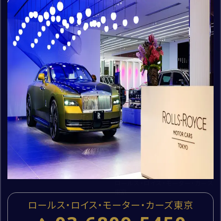
入力内容を確認する
新着
新着
人
個人情報保護方針
特定商取引法に基づく表記
勧誘方針
Flying Spur Azure
Black Badge Cullinan
cc
Series2
支払総額
：
（全長・全幅・全
mm
37,100,000
支払総額
：
高）
75,300,000
kg
初度登録年：
走行距離：
2026
400
mm
初度登録年：
走行距離：
2025
1,300
ベントレー大阪 本町ショールーム
ロールス・ロイス・モーター・カーズ
東京
ロールス・ロイス・モーター・カーズ東京