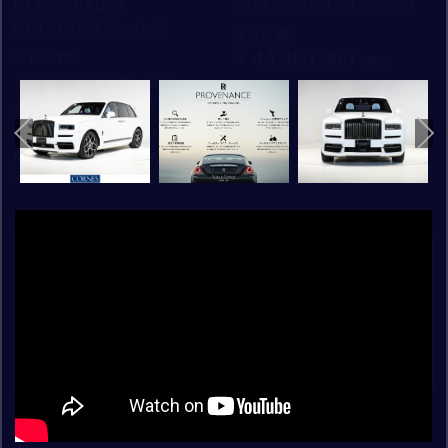
ーク・クローム仕上げ
/
/
/
/
枚
枚
枚
枚
BLACK BADGE
Continental GT Speed
1
1
1
1
28
28
28
28
茶系
紫系
CULLINAN Series2
LAMBORGHINI
支払総額
：
/
枚
1
28
お問い合わせの車種
44,000,000
その他
支払総額
：
PORSCHE
ふりがな
73,200,000
初度登録年：
走行距離：
ROLLS ROYCE
2026
264
初度登録年：
走行距離：
STORE
2025
300
SINGER VEHICLE DESIGN
ベントレー東京 芝ショールーム
ロールス・ロイス・モーター・カーズ
ベントレー東京 芝
ご連絡方法
大阪
ご購入希望時期
電話
ベントレー大阪
年
月頃
新着
新着
ベントレー大阪 神戸ショールーム
電話番号
ロールス・ロイス・モーター・カーズ東京
その他補足事項
ロールス・ロイス・モーター・カーズ大阪
メールアドレス
CORNES SELECTION
認定中古車
ランボルギーニ芝
Urus Performante
Huracan Tecnica