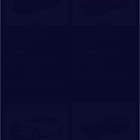
Continental GTC
Urus Performante
Azure（V8）
支払総額
：
43,230,000
支払総額
：
27,900,000
初度登録年：
走行距離：
2025
2,703
初度登録年：
走行距離：
2023
8,332
ランボルギーニ芝 ショールーム
ベントレー東京 芝ショールーム
新着
新着