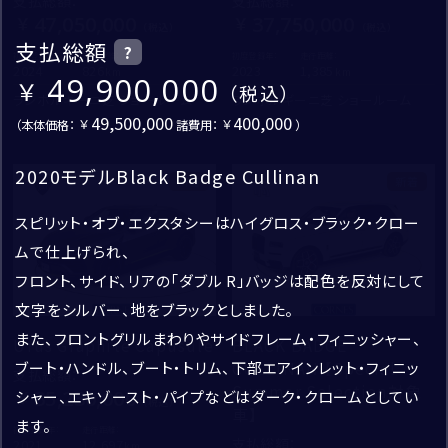
支払総額
：
支払総額
：
住所
47,050,000
37,750,000
OTHER
支払総額
?
郵便番号
初度登録年：
走行距離：
初度登録年：
走行距離：
2024
826
2023
1,385
修復歴なし
49,900,000
ランボルギーニ芝 ショールーム
ランボルギーニ芝 ショールーム
都道府県
49,500,000
400,000
新着車両
（本体価格：
諸費用：
）
お名前
*
市区町村・番地
成約済・商談中を除外
2020モデルBlack Badge Cullinan
姓
新着
新着
建物名・部屋番号
スピリット・オブ・エクスタシーはハイグロス・ブラック・クロー
買取・査定
名
ムで仕上げられ、
検索
フロント、サイド、リアの「ダブル R」バッジは配色を反対にして
入力内容修正
文字をシルバー、地をブラックとしました。
ふりがな
*
また、フロントグリルまわりやサイドフレーム・フィニッシャー、
Urus Graphite Capusule
BLACK BADGE
送信
ブート・ハンドル、ブート・トリム、下部エアインレット・フィニッ
CULLINAN 【Special
支払総額
：
せい
Summer Selection対象
35,230,000
シャー、エキゾースト・パイプなどはダーク・クロームとしてい
車】
ます。
初度登録年：
走行距離：
めい
支払総額
：
2021
12,697