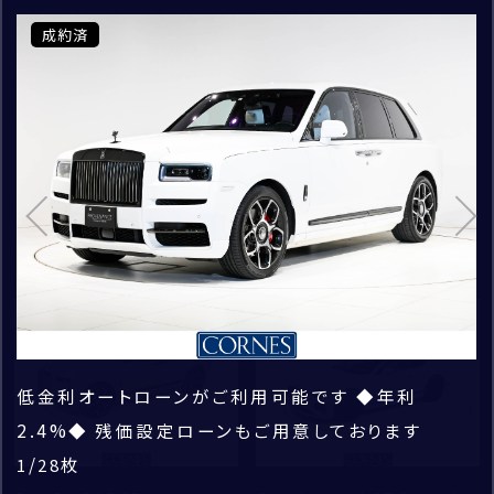
CORNES RACING
車
ロールス・ロイス・モーター・カーズ東京
詳しく検索条件を設定する
成約済
成約済
成約済
成約済
成約済
成約済
成約済
成約済
成約済
成約済
成約済
成約済
成約済
成約済
成約済
成約済
成約済
成約済
成約済
成約済
成約済
成約済
成約済
成約済
成約済
成約済
成約済
成約済
CONECO
お問い合わせ種別
*
MODEL
CORNES RESERVE
お問い合わせの車種
1861
検索
THE MAGARIGAWA CLUB
Cullinan Black Badge
COLOR
お問い合わせのブランド
ご購入希望時期
白系
黒系
122
件
2026
年
1
月頃
グレー系
シルバー系
新着
新着
ゴールド系
赤系
その他補足事項
お問い合わせの店舗
低金利オートローンがご利用可能です ◆年利
プロビナンス ご納車時の整備はもちろん、ご納車後
アフターメンテナンスも、RR社認定の弊社サービス
エクステリアカラー「アークティック・ホワイト」
フロントグリルまわりやサイドフレーム・フィニッシャ
シューティング・スター・ヘッドライナー、リヤ・シアタ
Black Badge専用ホイール。リムはカーボン製で軽
60°V型12気筒エンジンを搭載
トランクは電動開閉式で容量は約526リッター
インテリアカラー「ブラック」
インスツルメントパネル・トップ・ステッチ
センターコンソールに備わるインフォテインメントシ
360度アラウンドビューモニター＆センサーで狭いス
フロント・ベンチレーションシート
コントラスト・シート・パピング
ヘッドレストにRR刺繍
流れ星を演出する「シューティング・スター・ヘッドラ
リヤ・シアター・コンフィグレーションwithピクニック
VINプレート
RR ビスポーク・オーデイオ
ドライバーズ・アシスタンス
シングル・コーチライン
ダーククローム仕上げのS.o.E
/
/
/
/
/
枚
枚
枚
枚
枚
青系
黄系
1
1
1
1
1
28
28
28
28
28
2.4%◆ 残価設定ローンもご用意しております
２年間（距離無制限）保証付きで安心してお乗り頂け
センターにお任せ下さい
ー、ブート・ハンドル、ブート・トリム、下部エアインレ
ー・コンフィグレーション、ピクニックテーブル等、装
量化にも貢献。22インチ・パートポリッシュ・ホイー
ステムの操作スイッチやヒルディセントコントロール
ペースの運転も安心です
イナー」
テーブル
/
/
/
/
/
/
/
/
/
/
/
/
/
枚
枚
枚
枚
枚
枚
枚
枚
枚
枚
枚
枚
枚
1
1
1
1
1
1
1
1
1
1
1
1
1
28
28
28
28
28
28
28
28
28
28
28
28
28
お名前
BENTLEY
オレンジ系
ピンク系
ます
ット・フィニッシャー、エキゾースト・パイプなどはダ
備しております
ル
スイッチ等
/
/
/
/
/
枚
枚
枚
枚
枚
1
1
1
1
1
28
28
28
28
28
FERRARI