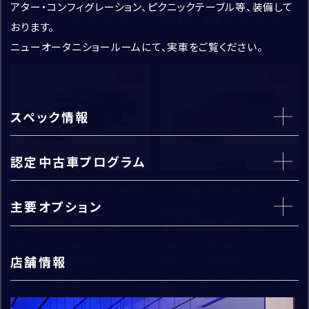
アター・コンフィグレーション、ピクニックテーブル等、装備して
ランボルギーニ芝 ショールーム
ベントレー東京 芝ショールーム
おります。
建物名・部屋番号
ニューオータニショールームにて、実車をご覧ください。
新着
新着
スペック情報
個人情報の取扱いについて
コーンズ・モータースについて
認定中古車プログラム
「
お問い合わせにおける個人情報の取扱いについて
」
企業情報
を
Bentayga EWB Azure V8
Cullinan Series2
代表挨拶
主要オプション
km
支払総額
：
支払総額
：
必ずお読みください。
社会貢献活動（MAKE A MOVEMENT）について
24,700,000
59,200,000
同意する
初度登録年：
走行距離：
初度登録年：
走行距離：
2024
25,693
2025
4,000
店舗情報
ベントレー東京 芝ショールーム
ロールス・ロイス・モーター・カーズ
大阪