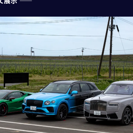
展示 ――
CORNES MOMENT
CORNES RACING
CONECO
CORNES RESERVE
1861
THE MAGARIGAWA CLUB