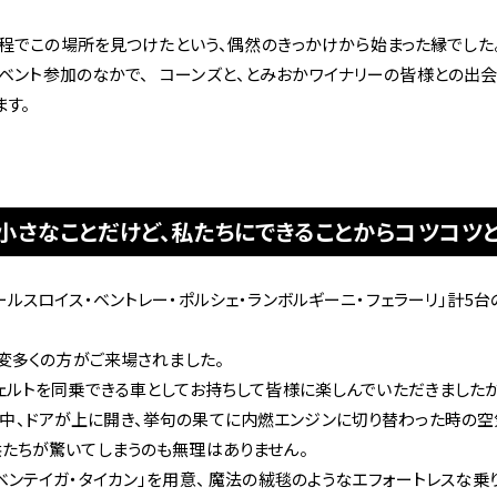
程でこの場所を見つけたという、偶然のきっかけから始まった縁でした。
買取・査定
ベント参加のなかで、   コーンズと、とみおかワイナリーの皆様との出
ます。
小さなことだけど、私たちにできることからコツコツ
アフターサービス
ルスロイス・ベントレー・ポルシェ・ランボルギーニ・フェラーリ」計5
大変多くの方がご来場されました。
ェルトを同乗できる車としてお持ちして皆様に楽しんでいただきましたが
される中、ドアが上に開き、挙句の果てに内燃エンジンに切り替わった時の空
ショールーム＆サービスセンター
たちが驚いてしまうのも無理はありません。
ベンテイガ・タイカン」を用意、 魔法の絨毯のようなエフォートレスな乗