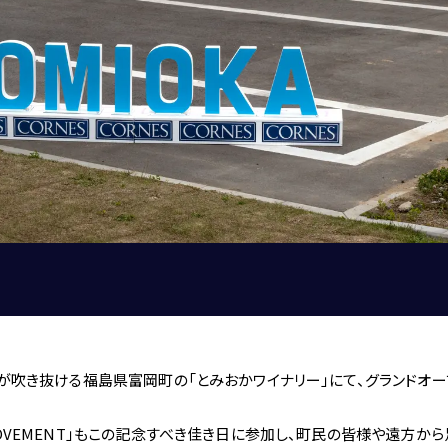
BENTLEY
FERRARI
LAMBORGHINI
PORSCHE
ROLLS ROYCE
SINGER VEHICLE DESIGN
CORNES SELECTION
認定中古車
新緑の風が吹き抜ける福島県富岡町の「とみおかワイナリー」にて、グランド
A MOVEMENT」もこの記念すべき佳き日に参加し、町民の皆様や遠方