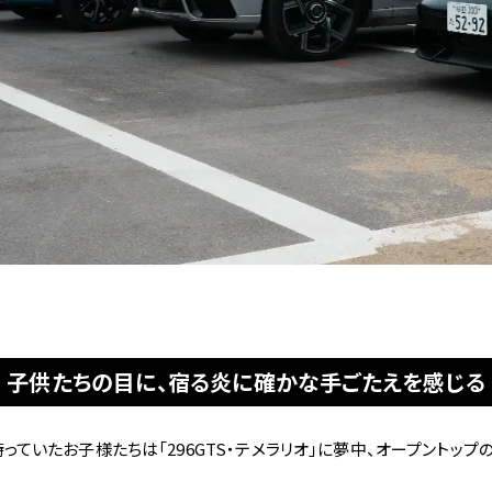
コーンズ・モータースについて
企業情報
代表挨拶
社会貢献活動（MAKE A MOVEMENT）について
個人情報保護方針
特定商取引法に基づく表記
子供たちの目に、宿る炎に確かな手ごたえを感じる
勧誘方針
ていたお子様たちは「296GTS・テメラリオ」に夢中、オープントップ