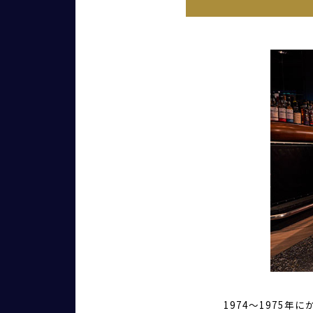
1974〜1975