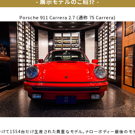
- 展示モデルのご紹介 -
アフターサービス
Porsche 911 Carrera 2.7 (通称 75 Carrera)
ショールーム＆サービスセンター
採用情報
年にかけて1554台だけ生産された貴重なモデル。ナローボディー最後の