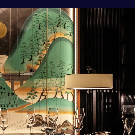
CORNES MOMENT
CORNES RACING
CONECO
CORNES RESERVE
1861
THE MAGARIGAWA CLUB
BENTLEY
FERRARI
LAMBORGHINI
PORSCHE