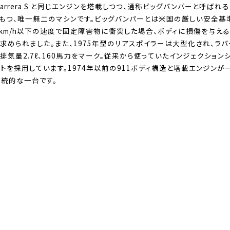
Carrera S と同じエンジンを塔載しつつ、通称ビッグバンパーと呼ばれ
もつ、唯一無二のマシンです。ビッグバンパーとは米国の厳しい安全基
8km/h以下の速度で固定障害物に衝突した場合、ボディに損傷を与え
お問い合わせ
求められました。また、1975年型のリアスポイラーは大型化され、ラ
排気量2.7ℓ、160馬力をマーク。従来から使っていたインジェクション
トを採用しています。1974年以前の911ボディ構造と塔載エンジン
統的な一台です。
コーンズ・モータースについて
企業情報
代表挨拶
社会貢献活動（MAKE A MOVEMENT）について