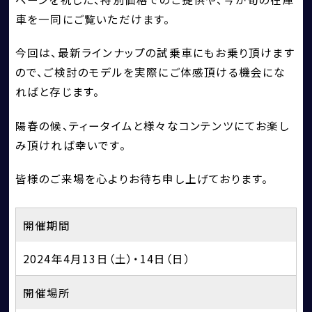
車を一同にご覧いただけます。
今回は、最新ラインナップの試乗車にもお乗り頂けます
ので、ご検討のモデルを実際にご体感頂ける機会にな
ればと存じます。
BENTLEY
陽春の候、ティータイムと様々なコンテンツにてお楽し
FERRARI
み頂ければ幸いです。
LAMBORGHINI
皆様のご来場を心よりお待ち申し上げております。
PORSCHE
ROLLS ROYCE
開催期間
SINGER VEHICLE DESIGN
2024年4月13日（土）・14日（日）
開催場所