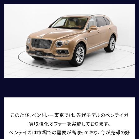
CORNES RESERVE
1861
THE MAGARIGAWA CLUB
BENTLEY
FERRARI
このたび、ベントレー東京では、先代モデルのベンテイガ
LAMBORGHINI
買取強化オファーを実施しております。
PORSCHE
ベンテイガは市場での需要が高まっており、今が売却の好
ROLLS ROYCE