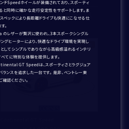
ンチSpeedホイールが装備されており、スポーティ
ると同時に確かな走行安定性をサポートします。ま
128
件
グスペックにより長距離ドライブも快適にこなせる仕
す。
ga のレザーが贅沢に使われ、3本スポークシングル
リングヒーターにより、快適なドライブ環境を実現し
新着
体としてシンプルでありながら高級感溢れるインテリ
すべてに特別な体験を提供します。
ntinental GT Speedは、スポーティさとラグジュア
バランスを追求した一台です。 是非、ベントレー東
ご確認ください。
Continental GT Speed