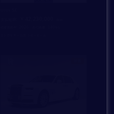
Urus SE
42,230,000
支払総額
：
2026
140
初度登録年：
走行距離：
ランボルギーニ芝 ショールーム
新着