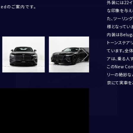
年
月頃
BENTLEY
外装には22イ
eedのご案内です。
ます。現車確認される際は、事前にご連絡い
）です。
1390(mm)になります。
れる美しいデザインです。
インとなります。
の荷物を積んでいただけます。
の溢れる仕様となっております。
感を演出いたします。
豪華な仕上がりとなっております。
アップディスプレイも備わり、多数のオプショ
中できる構造となっております。
接続ももちろん可能。お好みの音楽を楽しんで
わっておりますので快適なドライビングを楽
っております。
ください。
ます。
締まってスポーティーな仕様になっておりま
さを感じていただけます。
 厳密な納車前点検を実施しますので、ご安
りますので、お問い合わせお待ちしておりま
FERRARI
な印象を与え
LAMBORGHINI
た、ツーリン
PORSCHE
様となっていま
ROLLS ROYCE
内装はBelu
SINGER VEHICLE DESIGN
トーンステア
新着
ています。全
アは、乗る人
このNew Co
郵便番号
リーの絶妙な
京にて実車を
都道府県
CORNES SELECTION
認定中古車
姓
名
市区町村・番地
建物名・部屋番号
Urus Graphite Capusule
せい
めい