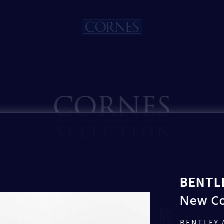
入力内容の確認
入力内容を確認し、間違いがなければ
「送信」ボタンを押して送信してください。
お見積もり希望
Bentley
いいたします。
BENTL
New Co
トピックス一覧
BENTLEY