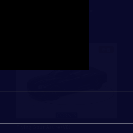
35,230,000
支払総額
：
2021
12,697
初度登録年：
走行距離：
買取・査定
入力内容修正
送信
ランボルギーニ芝 ショールーム
電話
メール
新着
アフターサービス
例）03-1234-5678
※半角英数字
ショールーム＆サービスセンター
Flying Spur Azure（V8）
※半角英数字