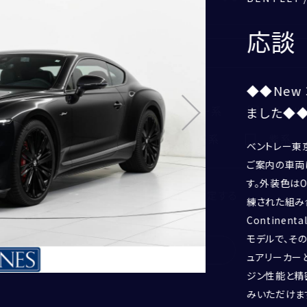
New Continental GT SPEED
応談
2026
年
1
月頃
◆◆New
CORNES MOMENT
黒系
グレー系
シルバー系
ゴール
ました◆
CORNES RACING
CONECO
オレンジ系
ピンク系
茶系
紫系
ベントレー東
CORNES RESERVE
ご案内の車両は2
1861
す。外装色はOn
THE MAGARIGAWA CLUB
もっと詳しく検索条件を設定する
練された組み
Continen
モデルで、そ
検索
ュアリーカー
ジン性能と精
みいただけま
電話