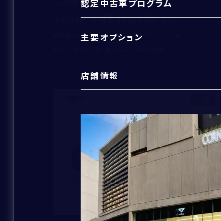
Summer Selection対象車】
認定中古車プログラム
48,100,000
支払総額
：
2024
26,100
初度登録年：
走行距離：
主要オプション
住所
*
ロールス・ロイス・モーター・カーズ大阪
店舗情報
新着