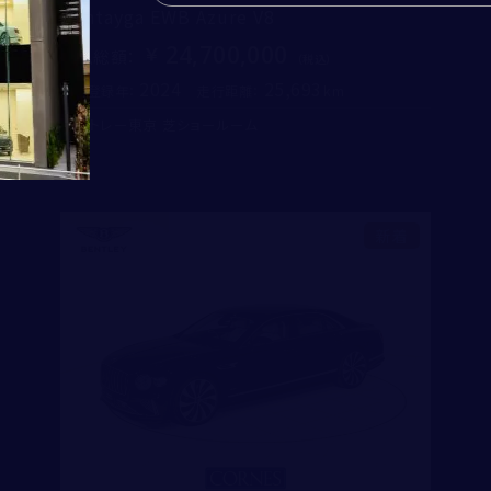
Bentayga EWB Azure V8
同意する
24,700,000
コーンズ・モータースについて
支払総額
：
企業情報
2024
25,693
初度登録年：
走行距離：
代表挨拶
ベントレー東京 芝ショールーム
社会貢献活動（MAKE A MOVEMENT）について
入力内容を確認する
新着
個人情報保護方針
特定商取引法に基づく表記
勧誘方針