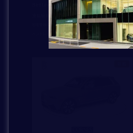
Bentayga Azure
22,300,000
支払総額
：
2023
6,095
初度登録年：
走行距離：
ベントレー東京 芝ショールーム
新着