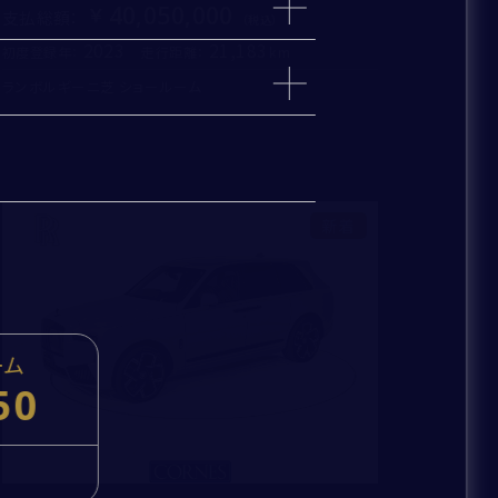
40,050,000
支払総額
：
2023
21,183
初度登録年：
走行距離：
km
ランボルギーニ芝 ショールーム
ィルター、ワイパーブレードゴムは無条件で交換
指定部品は年式および走行距離に応じて交換
1年間（走行距離無制限）
その他は車両状況に応じて交換
している場合、新車保証が切れた日より1年間
新着
ーム
50
cc
kg