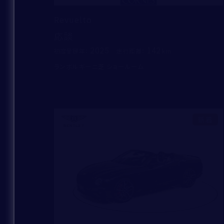
Revuelto
応談
2025
142
初度登録年：
走行距離：
ランボルギーニ芝 ショールーム
新着