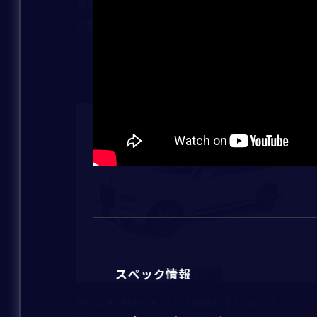
37,750,000
支払総額
：
2023
1,385
初度登録年：
走行距離：
ランボルギーニ芝 ショールーム
ご連絡方法
*
新着
電話番号
*
メールアドレス
*
スペック情報
BLACK BADGE CULLINAN 【Special