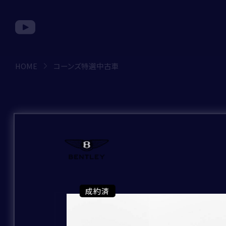
HOME
コーンズ特選中古車
コ
お問い合わせ種別
ー
ン
ズ
お問い合わせのブランド
特
｢*｣は必須項目です。
必ずご入力をお願
選
成約済
成約済
成約済
成約済
成約済
成約済
成約済
成約済
成約済
成約済
成約済
成約済
成約済
成約済
成約済
成約済
成約済
成約済
成約済
成約済
成約済
成約済
成約済
成約済
成約済
成約済
成約済
成約済
成約済
成約済
成約済
成約済
成約済
成約済
成約済
成約済
中
お問い合わせの店舗
古
お問い合わせ種別
*
BRAND
車