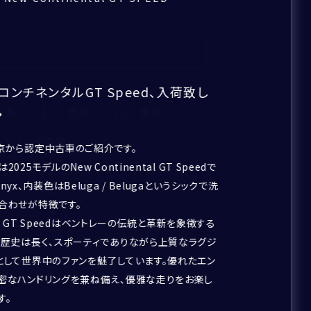
 コンチネンタルGT Speed、入荷致し
ド系
赤系
青系
◆
その他
京から認定中古車のご紹介です。
025モデルのNew Continental GT Speedで
yx、内装色はBeluga / Belugaというシックで洗
合わせが特徴です。
tal GT Speedはベントレーの伝統と革新を象徴する
の歴史は長く、スポーティでありながら上質なラグジ
として世界中のファンを魅了しています。優れたエン
密なハンドリングを兼ね備え、優雅な走りをお楽し
す。