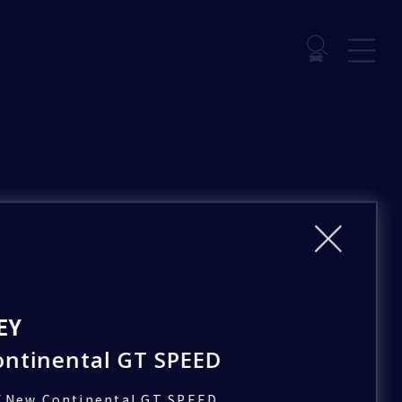
EY
ntinental GT SPEED
/
New Continental GT SPEED