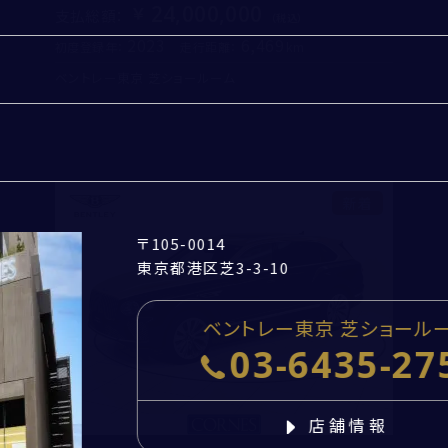
24,000,000
支払総額
：
2023
6,469
初度登録年：
走行距離：
ベントレー東京 芝ショールーム
郵便番号
-
住所取得
エンジンオイル、オイルフ
採用情報
都道府県
定期交換
3年間の新車保証が残存
閉じる
CORNES TOP
市区町村・番地
新着
〒105-0014
建物名・部屋番号
東京都港区芝3-3-10
お問い合わせ
ベントレー東京 芝ショール
03-6435-27
個人情報の取扱いについて
「
お問い合わせにおける個人情報の取扱いについて
」を
店舗情報
必ずお読みください。