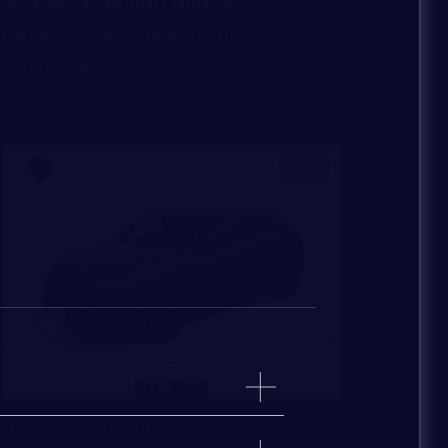
44,000,000
支払総額
：
2026
264
初度登録年：
走行距離：
ベントレー東京 芝ショールーム
新着
Urus Performante