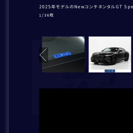
2025年モデルのNewコンチネンタルGT Sp
一部在庫はストックヤードにて保管しており
ボディカラーは、オニキス（ブラックメタリック
ボディサイズは全長4890×全幅1960×全高
ベントレー伝統のパワーラインは今も尚継承さ
リアの姿もこれまでのモデルとは一味違うデザ
トランクは奥行きがあり、用途に合わせて多く
ドアパネルにもレザーを使用しており、高級感
ブラック(Beluga)で統一された内装が高級
シートのステッチもオプションの仕様となり、
前車追従機能、レーンキープアシスト、ヘッド
ステアリング周りにボタンを集約し、運転に集
BluetoothやUSBでスマートフォンとの
センターコンソール周り。シートヒーターが備
助手席にも同様にシートヒーター機能が備わ
これまでのモデルと違った仕様、走りをご体感
後部座席もあり、4人乗りの設定となっており
22インチのブラックペイントホイール。引き
どの角度から見てもベントレーの美しさ、優雅
納車前には専門のテクニカルスタッフにより、
この他にも上質な認定中古車を取り揃えてお
/
/
/
/
/
/
/
/
/
/
/
/
/
/
/
枚
枚
枚
枚
枚
枚
枚
枚
枚
枚
枚
枚
枚
枚
枚
1
1
1
1
1
1
1
1
1
1
1
1
1
1
1
36
36
36
36
36
36
36
36
36
36
36
36
36
36
36
ただけますと、ご案内がスムーズです。
ンを備えております。
いただけます。
しんでいただけます。
す。
心してお乗り頂けます。
す。
/
/
/
/
/
/
/
/
/
/
/
/
/
/
枚
枚
枚
枚
枚
枚
枚
枚
枚
枚
枚
枚
枚
枚
1
1
1
1
1
1
1
1
1
1
1
1
1
1
36
36
36
36
36
36
36
36
36
36
36
36
36
36
電話番号
/
/
/
/
/
/
/
枚
枚
枚
枚
枚
枚
枚
1
1
1
1
1
1
1
36
36
36
36
36
36
36
メールアドレス
新着
その他補足事項
住所
お名前
*
Huracan Tecnica
ふりがな
*