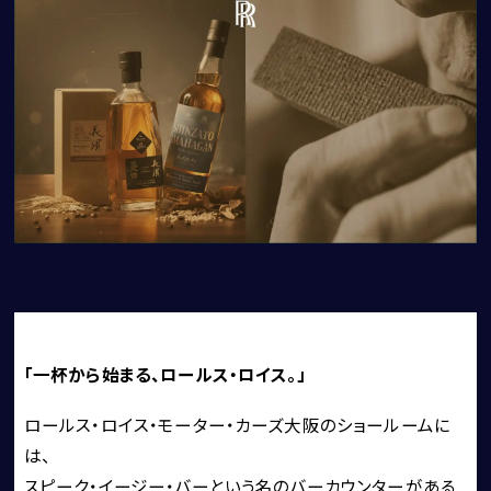
CORNES RACING
CONECO
CORNES RESERVE
1861
THE MAGARIGAWA CLUB
「一杯から始まる、ロールス・ロイス。」
ロールス・ロイス・モーター・カーズ大阪のショールームに
は、
BENTLEY
スピーク・イージー・バーという名のバーカウンターがある