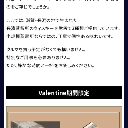
のをご存じでしょうか。
FERRARI
LAMBORGHINI
ここでは、滋賀・長浜の地で生まれた
PORSCHE
長濱蒸留所のウィスキーを常設で3種類ご提供しています。
小規模蒸留所ならではの、丁寧で個性ある味わいです。
ROLLS ROYCE
SINGER VEHICLE DESIGN
クルマを買う予定がなくても構いません。
特別なご用事も必要ありません。
ただ、静かな時間と一杯をお楽しみください。
Valentine期間限定