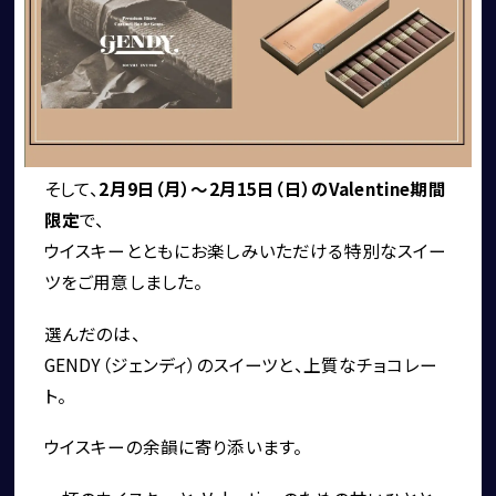
CORNES SELECTION
認定中古車
そして、
2月9日（月）〜2月15日（日）のValentine期間
限定
で、
ウイスキーとともにお楽しみいただける特別なスイー
ツをご用意しました。
買取・査定
選んだのは、
GENDY（ジェンディ）のスイーツと、上質なチョコレー
ト。
ウイスキーの余韻に寄り添います。