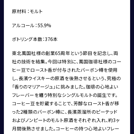
原材料 ：モルト
アルコール：55.9%
ボトリング本数：376本
東北萬国社様の創業65周年という節目を記念し、両
社の技術を結集。今回は特別に、萬国珈琲社様のコー
ヒー豆でロースト香が付与されたバーボン樽を使用
採用情報
し、長濱ウイスキーの原酒を後熟させるという、究極の
「香りのマリアージュ」に挑みました。珈琲の心地よい
フレーバーを纏う特別なシングルモルトの誕生です。
コーヒー豆を貯蔵することで、芳醇なロースト香が移
った2種類のバーボン樽に、長濱蒸溜所のピーテッド
およびノンピートのモルト原酒をそれぞれ入れ、約3ヶ
月間後熟させました。コーヒーの持つ心地よいフレー