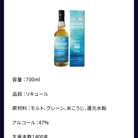
社会貢献活動（MAKE A MOVEMENT）について
容量 ：700ml
品目 ：リキュール
個人情報保護方針
特定商取引法に基づく表記
原材料 ：モルト、グレーン、米こうじ、還元水飴
勧誘方針
アルコール：47%
生産本数1400本