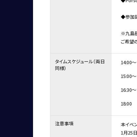
◆Pors
◆参加
※九島
ご希望
タイムスケジュール（両日
14:0
同様）
15:00～
16:3
18:0
注意事項
本イベ
1月25