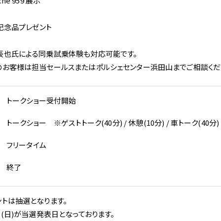
che 959 展示
記念品プレゼント
辰也氏による同乗試乗体験も対応可能です。
のお客様は担当セールスまたはポルシェセンター浜田山までご相談くだ
0～　トークショー受付開始
トークショー
　※
ゲストトーク(40分) / 休憩(10分) / 車トーク(40分)
0～　フリータイム
0　　終了
ントは抽選となります。
日(日)が当選発表日となっております。