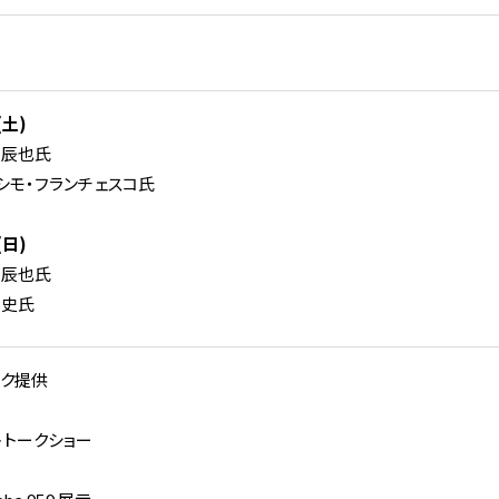
コーンズ・モータースについて
企業情報
代表挨拶
(土)
社会貢献活動（MAKE A MOVEMENT）について
　辰也氏
シモ・フランチェスコ氏
(日)
　辰也氏
雅史氏
個人情報保護方針
特定商取引法に基づく表記
ンク提供
勧誘方針
トトークショー