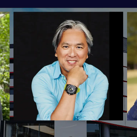
CORNES MOMENT
CORNES RACING
CONECO
CORNES RESERVE
1861
THE MAGARIGAWA CLUB