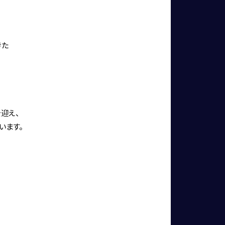
きた
を迎え、
います。