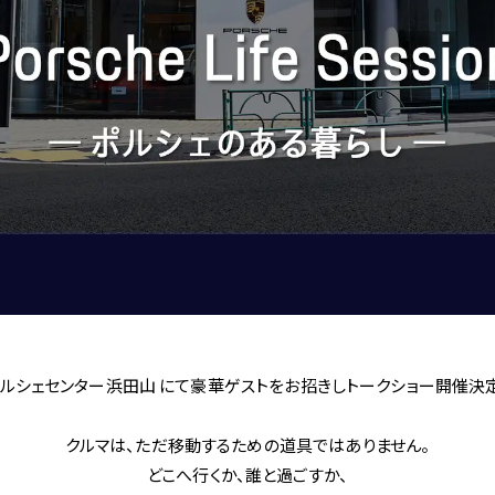
BENTLEY
FERRARI
LAMBORGHINI
PORSCHE
ROLLS ROYCE
SINGER VEHICLE DESIGN
CORNES SELECTION
認定中古車
ルシェセンター浜田山 にて豪華ゲストをお招きしトークショー開催決
クルマは、ただ移動するための道具ではありません。
どこへ行くか、誰と過ごすか、