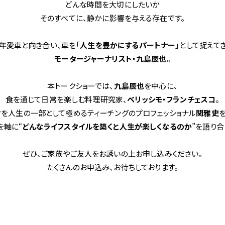
どんな時間を大切にしたいか――
そのすべてに、静かに影響を与える存在です。
買取・査定
年愛車と向き合い、車を「
人生を豊かにするパートナー
」として捉えて
モータージャーナリスト・九島辰也
。
本トークショーでは、
九島辰也
を中心に、
食を通じて日常を楽しむ料理研究家、
ベリッシモ・フランチェスコ
。
アフターサービス
フを人生の一部として極めるティーチングのプロフェッショナル
関雅史
を軸に“
どんなライフスタイルを築くと人生が楽しくなるのか
”を語り合
ぜひ、ご家族やご友人をお誘いの上お申し込みください。
たくさんのお申込み、お待ちしております。
ショールーム＆サービスセンター