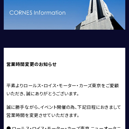
1861
THE MAGARIGAWA CLUB
BENTLEY
営業時間変更のお知らせ
FERRARI
LAMBORGHINI
平素よりロールス・ロイス・モーター・カーズ東京をご愛顧
PORSCHE
いただき、誠にありがとうございます。
ROLLS ROYCE
誠に勝手ながら、イベント開催の為、下記日程におきまして
SINGER VEHICLE DESIGN
営業時間を変更させていただきます。
● ロールス・ロイス・モーター・カーズ東京 ニューオータニ