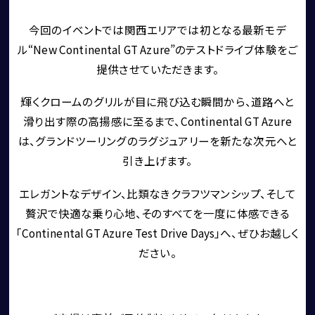
ROLLS ROYCE
SINGER VEHICLE DESIGN
今回のイベントでは関西エリアでは初となる最新モデ
ル“New Continental GT Azure”のテストドライブ体験をご
提供させていただきます。
輝くクロームのグリルが目に飛び込む瞬間から、道路へと
滑り出す際の高揚感に至るまで、Continental GT Azure
は、グランドツーリングのラグジュアリーを新たな次元へと
引き上げます。
CORNES SELECTION
認定中古車
エレガントなデザイン、比類なきクラフツマンシップ、そして
贅沢で快適な乗り心地、そのすべてを一度に体感できる
「Continental GT Azure Test Drive Days」へ、ぜひお越しく
ださい。