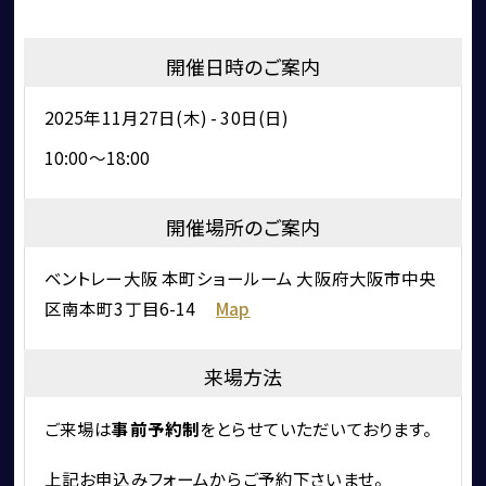
お問い合わせ
開催日時のご案内
2025年11月27日(木) - 30日(日)
10:00～18:00
開催場所のご案内
コーンズ・モータースについて
ベントレー大阪 本町ショールーム 大阪府大阪市中央
企業情報
区南本町3丁目6-14
Map
代表挨拶
社会貢献活動（MAKE A MOVEMENT）について
来場方法
ご来場は
事前予約制
をとらせていただいております。
上記お申込みフォームからご予約下さいませ。