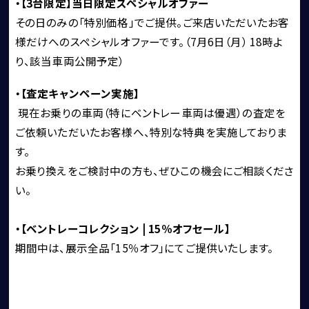
・【3台限定】当日限定スペシャルオファー
その日のみの「特別価格」でご提供。
ご来店いただいたお客
CORNES SELECTION
認定中古車
様だけへの
スペシャルオファーです。（7月6日（月） 18時よ
り、該当車両公開予定）
・【査定キャンペーン実施】
現在お乗りの車両（特にベントレー車両は優遇）の査定を
ご依頼いただいたお客様へ、特別な特典を実施しておりま
す。
お乗り換えをご検討中の方も、ぜひこの機会にご相談くださ
い。
・【ベントレーコレクション | 15％オフセール】
買取・査定
期間中は、展示全品「15％オフ」にてご提供いたします。