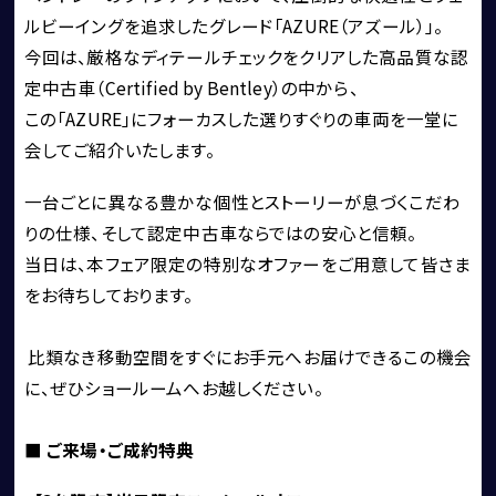
ルビーイングを追求したグレード「AZURE（アズール）」。 
BENTLEY
今回は、厳格なディテールチェックをクリアした高品質な認
FERRARI
定中古車（Certified by Bentley）の中から、
LAMBORGHINI
この「AZURE」にフォーカスした選りすぐりの車両を一堂に
PORSCHE
会してご紹介いたします。
ROLLS ROYCE
一台ごとに異なる豊かな個性とストーリーが息づくこだわ
SINGER VEHICLE DESIGN
りの仕様、そして認定中古車ならではの安心と信頼。
当日は、本フェア限定の特別なオファーをご用意して皆さま
をお待ちしております。
 比類なき移動空間をすぐにお手元へお届けできるこの機会
に、ぜひショールームへお越しください。
■ ご来場・ご成約特典