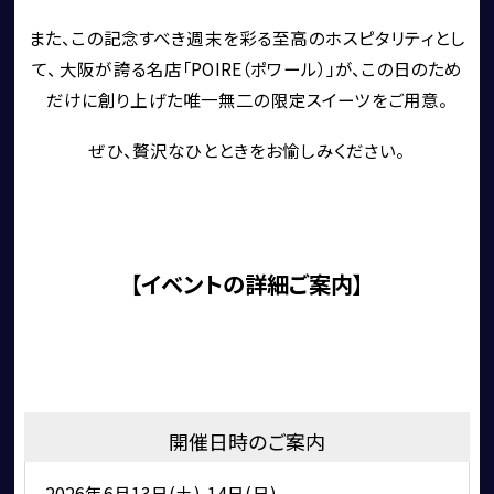
また、この記念すべき週末を彩る至高のホスピタリティとし
買取・査定
て、 大阪が誇る名店「POIRE（ポワール）」が、この日のため
だけに創り上げた唯一無二の限定スイーツをご用意。
ぜひ、贅沢なひとときをお愉しみください。
【イベントの詳細ご案内】
アフターサービス
開催日時のご案内
2026年6月13日(土)-14日(日)