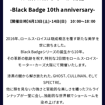
ROLLS ROYCE
-Black Badge 10th anniversary-
SINGER VEHICLE DESIGN
【開催日時】6月13日(土)・14日(日)　10：00～18：00
2016年、ロールス・ロイスは既成概念を覆す新たな美学を
世に放ちました。
Black Badgeシリーズの誕生から10年。
その革新の軌跡を祝す、特別な2日間をロールス・ロイス・
CORNES SELECTION
認定中古車
モーター・カーズ大阪にて開催いたします。
漆黒の闇から解き放たれた、GHOST、CULLINAN、そして
SPECTRE。 
他に類を見ない力強さと官能的な美しさを纏ったフルライ
ンナップが一堂に会し、独創的な世界観でショールームを
染め上げます。