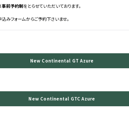
コーンズ・モータースについて
は
事前予約制
をとらせていただいております。
企業情報
代表挨拶
申込みフォームからご予約下さいませ。
社会貢献活動（MAKE A MOVEMENT）について
New Continental GT Azure
個人情報保護方針
特定商取引法に基づく表記
勧誘方針
New Continental GTC Azure