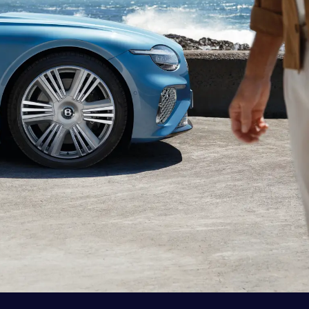
FERRARI
LAMBORGHINI
PORSCHE
ROLLS ROYCE
SINGER VEHICLE DESIGN
CORNES SELECTION
認定中古車