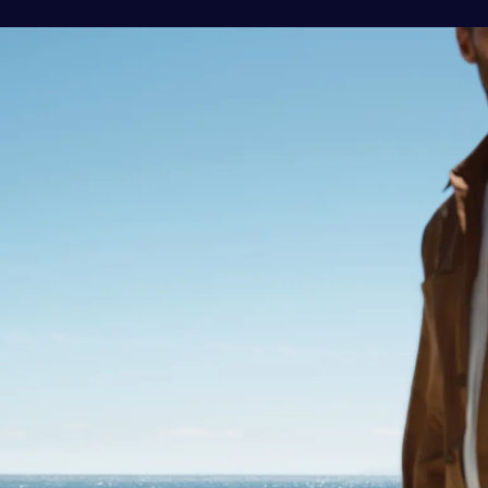
CORNES MOMENT
CORNES RACING
CONECO
CORNES RESERVE
1861
THE MAGARIGAWA CLUB
BENTLEY